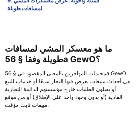
9. أسئلة وأجوبة: عرض معسكرات المشي
لمسافات طويلة
ما هو معسكر المشي لمسافات
طويلة وفقا § 56a GewO؟
مخيمات المهاجرين بالمعنى المقصود في § 56a GewO
هي أحداث مبيعات يعرض فيها التجار سلعًا أو خدمات للبيع
أو يقبلون الطلبات خارج مؤسستهم الدائمة التجارية
العادية (أو بدون وجود واحد على الإطلاق) أو من موقع
مبيعات ثابت مؤقت.