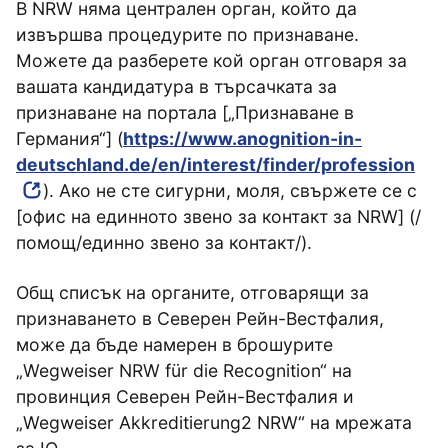
В NRW няма централен орган, който да
извършва процедурите по признаване.
Можете да разберете кой орган отговаря за
вашата кандидатура в търсачката за
признаване на портала [„Признаване в
Германия“] (
https://www.anognition-in-
deutschland.de/en/interest/finder/profession
). Ако не сте сигурни, моля, свържете се с
[офис на единното звено за контакт за NRW] (/
помощ/единно звено за контакт/).
Общ списък на органите, отговарящи за
признаването в Северен Рейн-Вестфалия,
може да бъде намерен в брошурите
„Wegweiser NRW für die Recognition“ на
провинция Северен Рейн-Вестфалия и
„Wegweiser Akkreditierung2 NRW“ на мрежата