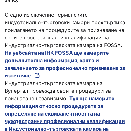
за IQ.
С едно изключение германските
индустриално-търговски камари прехвърлиха
прилагането на процедурите за признаване на
своите професионални квалификации на
Индустриално-търговската камара на FOSSA.
На уебсайта на IHK FOSSA ще намерите
допълнителна информация, както и
заявлението за професионално признаване за
изтегляне.
Индустриално-търговската камара на
Вупертал провежда своите процедури за
признаване независимо.
Тук ще намерите
информация относно процедурата за
определяне на еквивалентността на
чуждестранни професионални квалификации
в Индустриално-търговската камара на