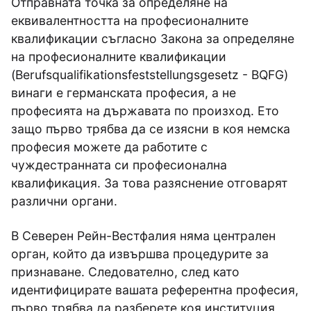
Отправната точка за определяне на
еквивалентността на професионалните
квалификации съгласно Закона за определяне
на професионалните квалификации
(Berufsqualifikationsfeststellungsgesetz - BQFG)
винаги е германската професия, а не
професията на държавата по произход. Ето
защо първо трябва да се изясни в коя немска
професия можете да работите с
чуждестранната си професионална
квалификация. За това разяснение отговарят
различни органи.
В Северен Рейн-Вестфалия няма централен
орган, който да извършва процедурите за
признаване. Следователно, след като
идентифицирате вашата референтна професия,
първо трябва да разберете коя институция