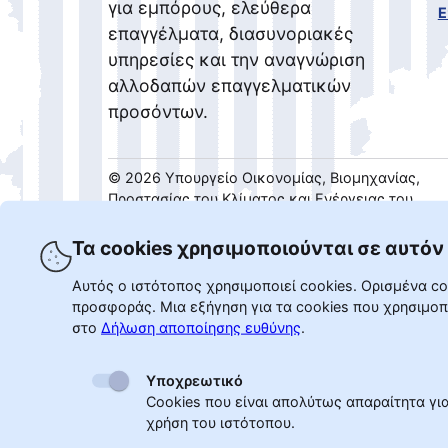
για εμπόρους, ελεύθερα
Ε
επαγγέλματα, διασυνοριακές
υπηρεσίες και την αναγνώριση
αλλοδαπών επαγγελματικών
προσόντων.
©
2026
Υπουργείο Οικονομίας, Βιομηχανίας,
Προστασίας του Κλίματος και Ενέργειας του
ομόσπονδου κράτους της Βόρειας Ρηνανίας-
Βεστφαλίας.
Τα cookies χρησιμοποιούνται σε αυτόν
Αυτός ο ιστότοπος χρησιμοποιεί cookies. Ορισμένα c
προσφοράς. Μια εξήγηση για τα cookies που χρησιμοπο
στο
Δήλωση αποποίησης ευθύνης
.
Υποχρεωτικό
Cookies που είναι απολύτως απαραίτητα για
χρήση του ιστότοπου.