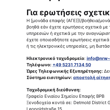
Για ερωτήσεις σχετι
Η [μονάδα επαφής (ΑΓΕ)](/βοήθεια/μονά
βοηθά εάν έχετε ερωτήσεις σχετικά με
υπηρεσιών ή σχετικά με την αναγνώρι
έχετε οποιεσδήποτε ερωτήσεις σχετικά 
ή τις ηλεκτρονικές υπηρεσίες, μη διστά
Ηλεκτρονικό ταχυδρομείο
:
info@nrw-
Τηλέφωνο:
+49 5231 7134 50
Ώρες Τηλεφωνικής Εξυπηρέτησης:
Δευ
Σύστημα εισιτηρίων:
αποστολή αίτησ
Ταχυδρομική διεύθυνση:
Γραφείο Ενιαίου Σημείου Επαφής ΒΡΒ
Ξενοδοχεία κοντά σε: Detmold District
Leopoldstraße 15