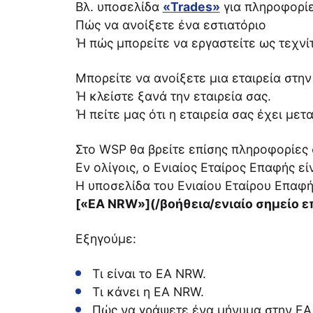
Βλ. υποσελίδα
«Trades»
για πληροφορίε
Πώς να ανοίξετε ένα εστιατόριο
Ή πώς μπορείτε να εργαστείτε ως τεχνίτ
Μπορείτε να ανοίξετε μια εταιρεία στη
Ή κλείστε ξανά την εταιρεία σας.
Ή πείτε μας ότι η εταιρεία σας έχει μετα
Στο WSP θα βρείτε επίσης πληροφορίες 
Εν ολίγοις, ο Ενιαίος Εταίρος Επαφής εί
Η υποσελίδα του Ενιαίου Εταίρου Επαφή
[«EA NRW»](/βοήθεια/ενιαίο σημείο ε
Εξηγούμε:
Τι είναι το EA NRW.
Τι κάνει η EA NRW.
Πώς να γράψετε ένα μήνυμα στην EA