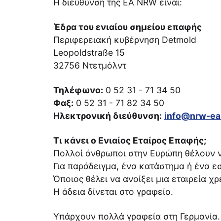
Η διεύθυνση της EA NRW είναι:
Έδρα του ενιαίου σημείου επαφής
Περιφερειακή κυβέρνηση Detmold
Leopoldstraße 15
32756 Ντετμόλντ
Τηλέφωνο:
0 52 31 - 71 34 50
Φαξ:
0 52 31 - 71 82 34 50
Ηλεκτρονική διεύθυνση:
info@nrw-ea
Τι κάνει ο Ενιαίος Εταίρος Επαφής;
Πολλοί άνθρωποι στην Ευρώπη θέλουν να
Για παράδειγμα, ένα κατάστημα ή ένα εσ
Όποιος θέλει να ανοίξει μια εταιρεία χρ
Η άδεια δίνεται στο γραφείο.
Υπάρχουν πολλά γραφεία στη Γερμανία.