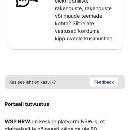
elektrooniliste
rakenduste, rakenduste
või muude teemade
kohta? Siit leiate
vastused korduma
kippuvatele küsimustele.
Kas see leht on kasulik?
Feedback
Portaali tutvustus
WSP.NRW
on keskne platvorm NRW-s, et
digitaalselt ja hõlpsasti käidelda üle 80