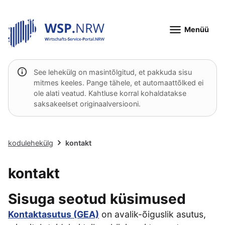
Menüü
See lehekülg on masintõlgitud, et pakkuda sisu
mitmes keeles. Pange tähele, et automaattõlked ei
ole alati veatud. Kahtluse korral kohaldatakse
saksakeelset originaalversiooni.
kodulehekülg
kontakt
kontakt
Sisuga seotud küsimused
Kontaktasutus (GEA)
on avalik-õiguslik asutus,