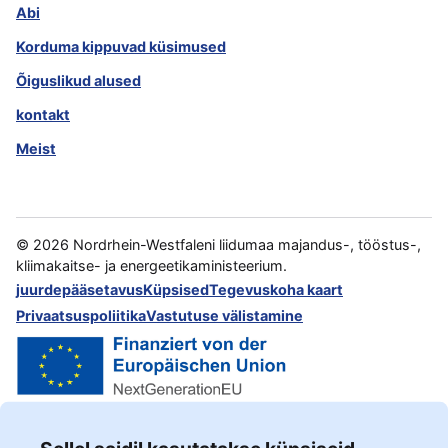
Abi
Korduma kippuvad küsimused
Õiguslikud alused
kontakt
Meist
©
2026
Nordrhein-Westfaleni liidumaa majandus-, tööstus-,
kliimakaitse- ja energeetikaministeerium.
juurdepääsetavus
Küpsised
Tegevuskoha kaart
Privaatsuspoliitika
Vastutuse välistamine