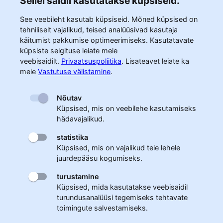
Sellel saidil kasutatakse küpsiseid.
See veebileht kasutab küpsiseid. Mõned küpsised on
tehniliselt vajalikud, teised analüüsivad kasutaja
käitumist pakkumise optimeerimiseks. Kasutatavate
küpsiste selgituse leiate meie
veebisaidilt.
Privaatsuspoliitika
.
Lisateavet leiate ka
meie
Vastutuse välistamine
.
Nõutav
Küpsised, mis on veebilehe kasutamiseks
hädavajalikud.
statistika
Küpsised, mis on vajalikud teie lehele
juurdepääsu kogumiseks.
turustamine
Küpsised, mida kasutatakse veebisaidil
turundusanalüüsi tegemiseks tehtavate
toimingute salvestamiseks.