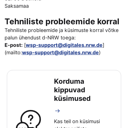
Saksamaa
Tehniliste probleemide korral
Tehniliste probleemide ja küsimuste korral võtke
palun ühendust d-NRW toega:
E-post:
[
wsp-support@digitales.nrw.de
]
(mailto:
wsp-support@digitales.nrw.de
)
Korduma
kippuvad
küsimused
Kas teil on küsimusi