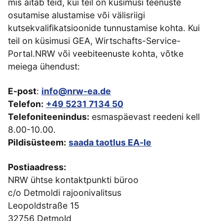
mis aitab teid, kui teil on küsimusi teenuste
osutamise alustamise või välisriigi
kutsekvalifikatsioonide tunnustamise kohta. Kui
teil on küsimusi GEA, Wirtschafts-Service-
Portal.NRW või veebiteenuste kohta, võtke
meiega ühendust:
E-post
:
info@nrw-ea.de
Telefon:
+49 5231 7134 50
Telefoniteenindus:
esmaspäevast reedeni kell
8.00-10.00.
Pildisüsteem:
saada taotlus EA-le
Postiaadress:
NRW ühtse kontaktpunkti büroo
c/o Detmoldi rajoonivalitsus
Leopoldstraße 15
32756 Detmold