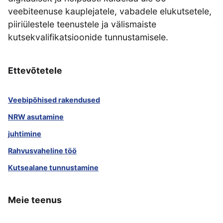
veebiteenuse kauplejatele, vabadele elukutsetele,
piiriülestele teenustele ja välismaiste
kutsekvalifikatsioonide tunnustamisele.
Ettevõtetele
Veebipõhised rakendused
NRW asutamine
juhtimine
Rahvusvaheline töö
Kutsealane tunnustamine
Meie teenus