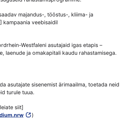
saadav majandus-, tööstus-, kliima- ja
 kampaania veebisaidil
rdrhein-Westfaleni asutajaid igas etapis –
e, laenude ja omakapitali kaudu rahastamisega.
da asutajate sisenemist ärimaailma, toetada neid
d turule tuua.
iate siit]
dium.nrw
)