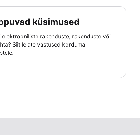
ppuvad küsimused
i elektrooniliste rakenduste, rakenduste või
a? Siit leiate vastused korduma
stele.