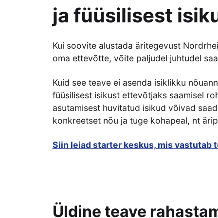
ja füüsilisest isi
Kui soovite alustada äritegevust Nordrhei
oma ettevõtte, võite paljudel juhtudel saa
Kuid see teave ei asenda isiklikku nõuan
füüsilisest isikust ettevõtjaks saamisel r
asutamisest huvitatud isikud võivad saada
konkreetset nõu ja tuge kohapeal, nt äripl
Siin leiad starter keskus, mis vastutab 
Üldine teave rahasta