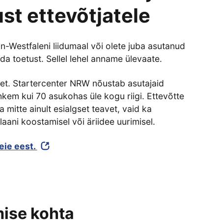
kust ettevõtjatele
n-Westfaleni liidumaal või olete juba asutanud
da toetust. Sellel lehel anname ülevaate.
net. Startercenter NRW nõustab asutajaid
ohkem kui 70 asukohas üle kogu riigi. Ettevõtte
 mitte ainult esialgset teavet, vaid ka
aani koostamisel või äriidee uurimisel.
teie eest.
mise kohta