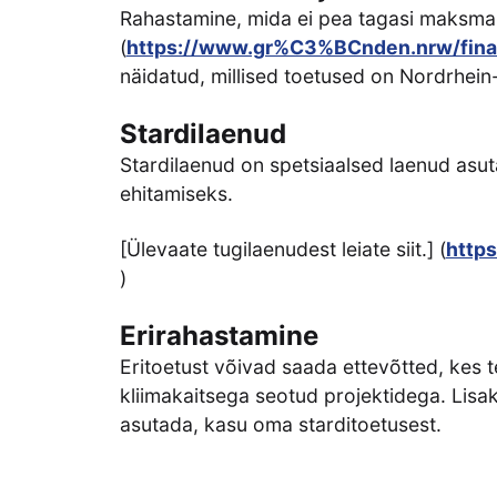
Rahastamine, mida ei pea tagasi maksma,
(
https://www.gr%C3%BCnden.nrw/fina
näidatud, millised toetused on Nordrhein
Stardilaenud
Stardilaenud on spetsiaalsed laenud asuta
ehitamiseks.
[Ülevaate tugilaenudest leiate siit.] (
http
)
Erirahastamine
Eritoetust võivad saada ettevõtted, kes 
kliimakaitsega seotud projektidega. Lisa
asutada, kasu oma starditoetusest.