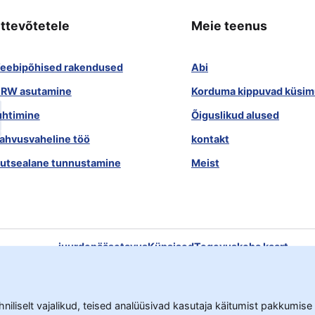
ttevõtetele
Meie teenus
eebipõhised rakendused
Abi
RW asutamine
Korduma kippuvad küsi
uhtimine
Õiguslikud alused
ahvusvaheline töö
kontakt
utsealane tunnustamine
Meist
juurdepääsetavus
Küpsised
Tegevuskoha kaart
Privaatsuspoliitika
Vastutuse välistamine
iliselt vajalikud, teised analüüsivad kasutaja käitumist pakkumise