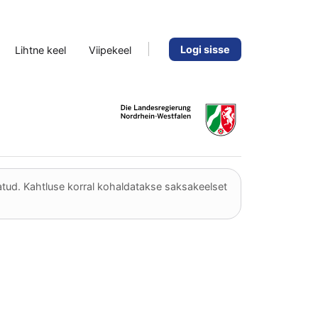
Logi sisse
Lihtne keel
Viipekeel
eatud. Kahtluse korral kohaldatakse saksakeelset