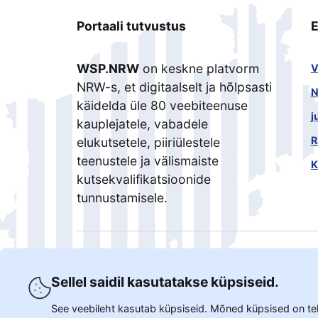
Portaali tutvustus
E
WSP.NRW
on keskne platvorm
V
NRW-s, et digitaalselt ja hõlpsasti
N
käidelda üle 80 veebiteenuse
j
kauplejatele, vabadele
R
elukutsetele, piiriülestele
teenustele ja välismaiste
K
kutsekvalifikatsioonide
tunnustamisele.
©
2026
Nordrhein-Westfaleni liidumaa majandus-,
tööstus-, kliimakaitse- ja energeetikaministeerium.
Sellel saidil kasutatakse küpsiseid.
See veebileht kasutab küpsiseid. Mõned küpsised on tehn