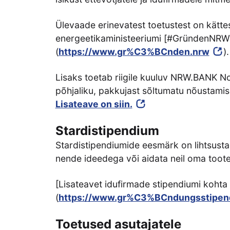
Ülevaade erinevatest toetustest on kätte
energeetikaministeeriumi [#GründenNRW]
(
https://www.gr%C3%BCnden.nrw
).
Lisaks toetab riigile kuuluv NRW.BANK No
põhjaliku, pakkujast sõltumatu nõustamis
Lisateave on siin.
Stardistipendium
Stardistipendiumide eesmärk on lihtsusta
nende ideedega või aidata neil oma tootei
[Lisateavet idufirmade stipendiumi kohta le
(
https://www.gr%C3%BCndungsstipen
Toetused asutajatele