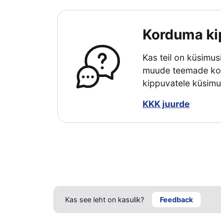
Korduma ki
Kas teil on küsimus
muude teemade koht
kippuvatele küsimu
KKK juurde
Kas see leht on kasulik?
Feedback