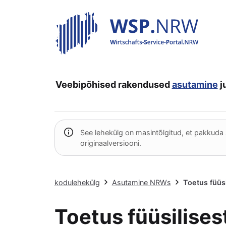
Veebipõhised rakendused
asutamine
j
See lehekülg on masintõlgitud, et pakkuda 
originaalversiooni.
kodulehekülg
Asutamine NRWs
Toetus füüsil
Toetus füüsilisest