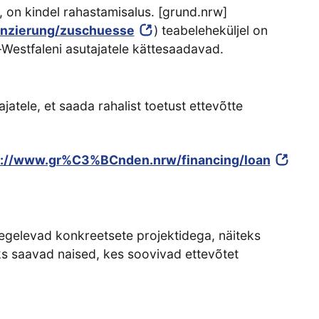
 on kindel rahastamisalus. [grund.nrw]
nzierung/zuschuesse
) teabeleheküljel on
-Westfaleni asutajatele kättesaadavad.
jatele, et saada rahalist toetust ettevõtte
s://www.gr%C3%BCnden.nrw/financing/loan
tegelevad konkreetsete projektidega, näiteks
ks saavad naised, kes soovivad ettevõtet