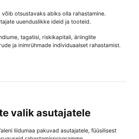
 võib otsustavaks abiks olla rahastamine.
ajate uuenduslikke ideid ja tooteid.
ume, tagatisi, riskikapitali, äriinglite
ude ja inimrühmade individuaalset rahastamist.
 valik asutajatele
aleni liidumaa pakuvad asutajatele, füüsilisest
tmesuguseid rahastamisprogramme.