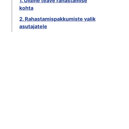
1. Üldine teave rahastamise
kohta
2. Rahastamispakkumiste valik
asutajatele