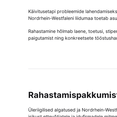
Käivitusetapi probleemide lahendamiseks
Nordrhein-Westfaleni liidumaa toetab asut
Rahastamine hõlmab laene, toetusi, stipendi
paigutamist ning konkreetsete tööstushar
Rahastamispakkumiste
Üleriigilised algatused ja Nordrhein-Westf
isikust ettevõtjatele ja idufirmadele mi