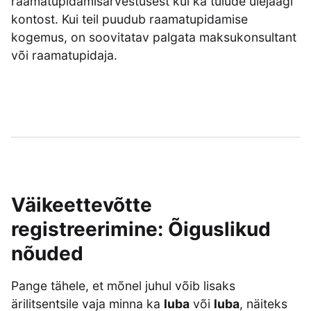
raamatupidamisarvestusest kui ka tulude ülejäägi
kontost. Kui teil puudub raamatupidamise
kogemus, on soovitatav palgata maksukonsultant
või raamatupidaja.
Väikeettevõtte
registreerimine: Õiguslikud
nõuded
Pange tähele, et mõnel juhul võib lisaks
ärilitsentsile vaja minna ka
luba
või
luba
, näiteks