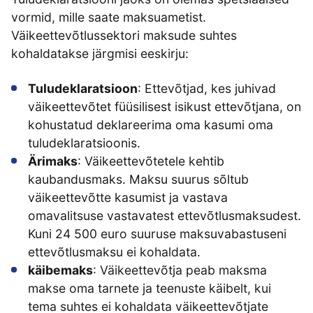
vormid, mille saate maksuametist.
Väikeettevõtlussektori maksude suhtes
kohaldatakse järgmisi eeskirju:
Tuludeklaratsioon
: Ettevõtjad, kes juhivad
väikeettevõtet füüsilisest isikust ettevõtjana, on
kohustatud deklareerima oma kasumi oma
tuludeklaratsioonis.
Ärimaks
: Väikeettevõtetele kehtib
kaubandusmaks. Maksu suurus sõltub
väikeettevõtte kasumist ja vastava
omavalitsuse vastavatest ettevõtlusmaksudest.
Kuni 24 500 euro suuruse maksuvabastuseni
ettevõtlusmaksu ei kohaldata.
käibemaks
: Väikeettevõtja peab maksma
makse oma tarnete ja teenuste käibelt, kui
tema suhtes ei kohaldata väikeettevõtjate