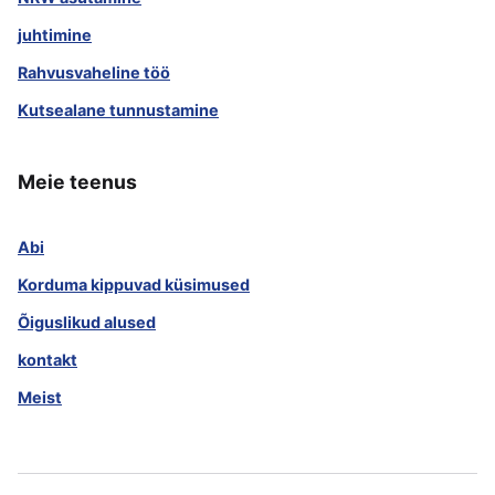
juhtimine
Rahvusvaheline töö
Kutsealane tunnustamine
Meie teenus
Abi
Korduma kippuvad küsimused
Õiguslikud alused
kontakt
Meist