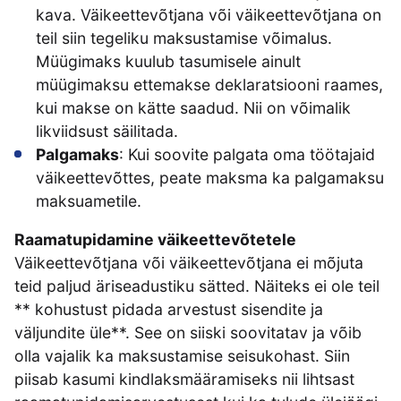
kava. Väikeettevõtjana või väikeettevõtjana on
teil siin tegeliku maksustamise võimalus.
Müügimaks kuulub tasumisele ainult
müügimaksu ettemakse deklaratsiooni raames,
kui makse on kätte saadud. Nii on võimalik
likviidsust säilitada.
Palgamaks
: Kui soovite palgata oma töötajaid
väikeettevõttes, peate maksma ka palgamaksu
maksuametile.
Raamatupidamine väikeettevõtetele
Väikeettevõtjana või väikeettevõtjana ei mõjuta
teid paljud äriseadustiku sätted. Näiteks ei ole teil
** kohustust pidada arvestust sisendite ja
väljundite üle**. See on siiski soovitatav ja võib
olla vajalik ka maksustamise seisukohast. Siin
piisab kasumi kindlaksmääramiseks nii lihtsast