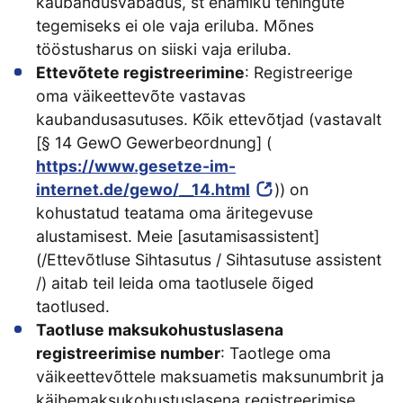
kaubandusvabadus, st enamiku tehingute
tegemiseks ei ole vaja eriluba. Mõnes
tööstusharus on siiski vaja eriluba.
Ettevõtete registreerimine
: Registreerige
oma väikeettevõte vastavas
kaubandusasutuses. Kõik ettevõtjad (vastavalt
[§ 14 GewO Gewerbeordnung] (
https://www.gesetze-im-
internet.de/gewo/__14.html
)) on
kohustatud teatama oma äritegevuse
alustamisest. Meie [asutamisassistent]
(/Ettevõtluse Sihtasutus / Sihtasutuse assistent
/) aitab teil leida oma taotlusele õiged
taotlused.
Taotluse maksukohustuslasena
registreerimise number
: Taotlege oma
väikeettevõttele maksuametis maksunumbrit ja
käibemaksukohustuslasena registreerimise