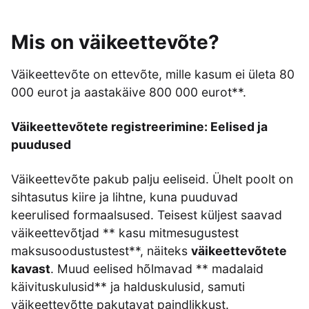
Mis on väikeettevõte?
Väikeettevõte on ettevõte, mille kasum ei ületa 80
000 eurot ja aastakäive 800 000 eurot**.
Väikeettevõtete registreerimine: Eelised ja
puudused
Väikeettevõte pakub palju eeliseid. Ühelt poolt on
sihtasutus kiire ja lihtne, kuna puuduvad
keerulised formaalsused. Teisest küljest saavad
väikeettevõtjad ** kasu mitmesugustest
maksusoodustustest**, näiteks
väikeettevõtete
kavast
. Muud eelised hõlmavad ** madalaid
käivituskulusid** ja halduskulusid, samuti
väikeettevõtte pakutavat paindlikkust.