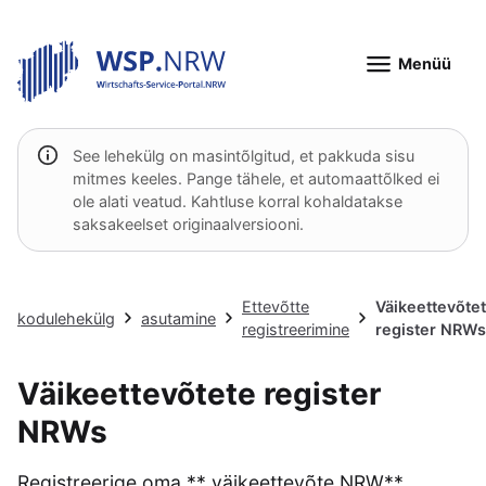
Menüü
See lehekülg on masintõlgitud, et pakkuda sisu
mitmes keeles. Pange tähele, et automaattõlked ei
ole alati veatud. Kahtluse korral kohaldatakse
saksakeelset originaalversiooni.
Ettevõtte
Väikeettevõte
kodulehekülg
asutamine
registreerimine
register NRWs
Väikeettevõtete register
NRWs
Registreerige oma ** väikeettevõte NRW**