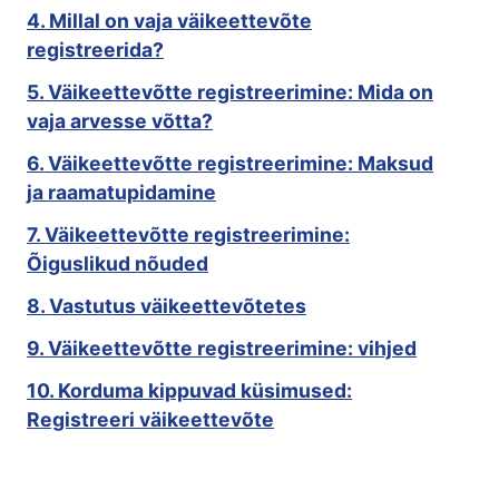
4. Millal on vaja väikeettevõte
registreerida?
5. Väikeettevõtte registreerimine: Mida on
vaja arvesse võtta?
6. Väikeettevõtte registreerimine: Maksud
ja raamatupidamine
7. Väikeettevõtte registreerimine:
Õiguslikud nõuded
8. Vastutus väikeettevõtetes
9. Väikeettevõtte registreerimine: vihjed
10. Korduma kippuvad küsimused:
Registreeri väikeettevõte