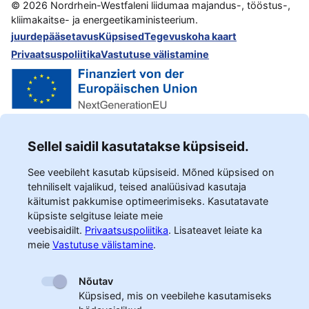
©
2026
Nordrhein-Westfaleni liidumaa majandus-, tööstus-,
kliimakaitse- ja energeetikaministeerium.
juurdepääsetavus
Küpsised
Tegevuskoha kaart
Privaatsuspoliitika
Vastutuse välistamine
Sellel saidil kasutatakse küpsiseid.
See veebileht kasutab küpsiseid. Mõned küpsised on
tehniliselt vajalikud, teised analüüsivad kasutaja
käitumist pakkumise optimeerimiseks. Kasutatavate
küpsiste selgituse leiate meie
veebisaidilt.
Privaatsuspoliitika
.
Lisateavet leiate ka
meie
Vastutuse välistamine
.
Nõutav
Küpsised, mis on veebilehe kasutamiseks