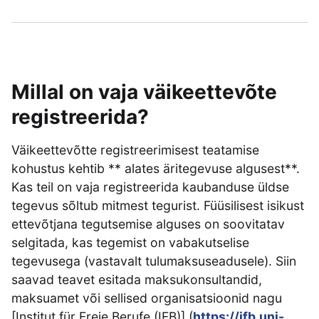
Millal on vaja väikeettevõte
registreerida?
Väikeettevõtte registreerimisest teatamise
kohustus kehtib ** alates äritegevuse algusest**.
Kas teil on vaja registreerida kaubanduse üldse
tegevus sõltub mitmest tegurist. Füüsilisest isikust
ettevõtjana tegutsemise alguses on soovitatav
selgitada, kas tegemist on vabakutselise
tegevusega (vastavalt tulumaksuseadusele). Siin
saavad teavet esitada maksukonsultandid,
maksuamet või sellised organisatsioonid nagu
[Institut für Freie Berufe (IFB)] (
https://ifb.uni-