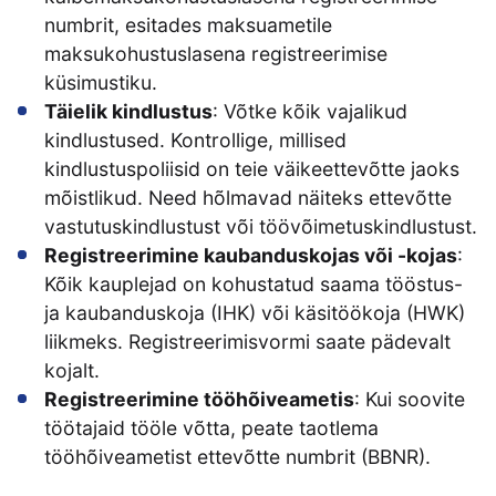
numbrit, esitades maksuametile
maksukohustuslasena registreerimise
küsimustiku.
Täielik kindlustus
: Võtke kõik vajalikud
kindlustused. Kontrollige, millised
kindlustuspoliisid on teie väikeettevõtte jaoks
mõistlikud. Need hõlmavad näiteks ettevõtte
vastutuskindlustust või töövõimetuskindlustust.
Registreerimine kaubanduskojas või -kojas
:
Kõik kauplejad on kohustatud saama tööstus-
ja kaubanduskoja (IHK) või käsitöökoja (HWK)
liikmeks. Registreerimisvormi saate pädevalt
kojalt.
Registreerimine tööhõiveametis
: Kui soovite
töötajaid tööle võtta, peate taotlema
tööhõiveametist ettevõtte numbrit (BBNR).