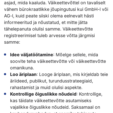
asjad, mida kaaluda. Väikeettevõttel on tavaliselt
vähem bürokraatlikke jõupingutusi kui GmbH-l või
AG-l, kuid peate siiski olema eelnevalt hästi
informeeritud ja nõustatud, et mitte jätta
tähelepanuta olulisi samme. Väikeettevõtte
registreerimisel tuleb arvesse võtta järgmisi
samme:
Idee väljatöötamine
: Mõelge sellele, mida
soovite teha väikeettevõtte või väikeettevõtte
omanikuna.
Loo äriplaan
: Looge äriplaan, mis kirjeldab teie
äriideed, publikut, turundusstrateegiaid,
rahastamist ja muid olulisi aspekte.
Kontrollige õiguslikke nõudeid
: Kontrollige,
kas täidate väikeettevõtte asutamiseks
vajalikke õiguslikke nõudeid. Saksamaal on