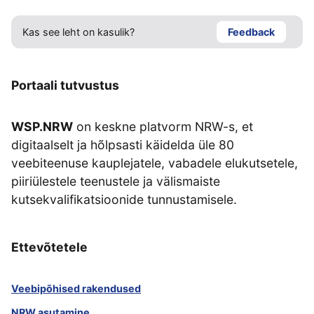
Kas see leht on kasulik?
Feedback
Portaali tutvustus
WSP.NRW
on keskne platvorm NRW-s, et
digitaalselt ja hõlpsasti käidelda üle 80
veebiteenuse kauplejatele, vabadele elukutsetele,
piiriülestele teenustele ja välismaiste
kutsekvalifikatsioonide tunnustamisele.
Ettevõtetele
Veebipõhised rakendused
NRW asutamine