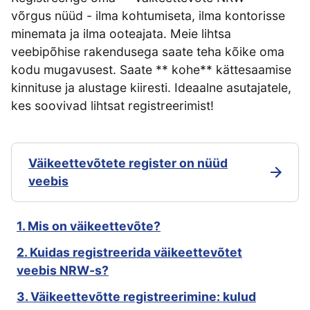
võrgus nüüd - ilma kohtumiseta, ilma kontorisse
minemata ja ilma ooteajata. Meie lihtsa
veebipõhise rakendusega saate teha kõike oma
kodu mugavusest. Saate ** kohe** kättesaamise
kinnituse ja alustage kiiresti. Ideaalne asutajatele,
kes soovivad lihtsat registreerimist!
Väikeettevõtete register on nüüd
veebis
1. Mis on väikeettevõte?
2. Kuidas registreerida väikeettevõtet
veebis NRW-s?
3. Väikeettevõtte registreerimine: kulud