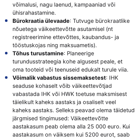
võimalusi, nagu laenud, kampaaniad või
ühisrahastamine.
Bürokraatia ülevaade
: Tutvuge bürokraatlike
nõuetega väikeettevõtte asutamisel (nt
registreerimine ettevõttes, kaubandus- ja
tööstuskojas ning maksuametis).
Tõhus turustamine
: Planeerige
turundusstrateegia kohe algusest peale, et
oma tooteid või teenuseid edukalt turule viia.
Võimalik vabastus sissemaksetest
: IHK
seaduse kohaselt võib väikeettevõtjad
vabastada IHK või HWK toetuse maksmisest
täielikult kaheks aastaks ja osaliselt veel
kaheks aastaks. Selleks peavad olema täidetud
järgmised tingimused: Väikeettevõtte
aastakasum peab olema alla 25 000 euro. Kui
aastakasum on väiksem kui 5200 eurot, saab