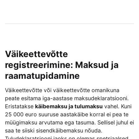
Väikeettevõtte
registreerimine: Maksud ja
raamatupidamine
Väikeettevõtte või väikeettevõtte omanikuna
peate esitama iga-aastase maksudeklaratsiooni.
Eristatakse
käibemaksu ja tulumaksu
vahel. Kuni
25 000 euro suuruse aastakäibe korral ei pea te
müügimaksu arvutama ega tasuma. Sellisel juhul ei
saa te siiski sisendkäibemaksu nõuda.
Tuludeklaratsiooni jaoks on olemas spetsiaalsed