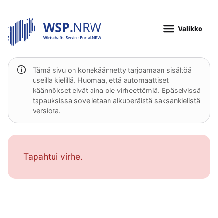
Valikko
Tämä sivu on konekäännetty tarjoamaan sisältöä
useilla kielillä. Huomaa, että automaattiset
käännökset eivät aina ole virheettömiä. Epäselvissä
tapauksissa sovelletaan alkuperäistä saksankielistä
versiota.
Tapahtui virhe.