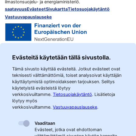
ilmastonsuojelu- ja energiaministeriö.
saatavuus
Evästeet
Sivukartta
Tietosuojakäytäntö
Vastuuvapauslauseke
Evästeitä käytetään tällä sivustolla.
Tämä sivusto käyttää evästeitä. Jotkut evästeet ovat
teknisesti välttämättömiä, toiset analysoivat käyttäjän
käyttäytymistä optimoidakseen tarjouksen. Selitys
käytetyistä evästeistä löytyy
verkkosivuiltamme.
Tietosuojakäytäntö
.
Lisätietoja
löytyy myös
verkkosivuiltamme.
Vastuuvapauslauseke
.
Vaaditaan
Evästeet, jotka ovat ehdottoman
välttämättömiä sivuston käytön kannalta.