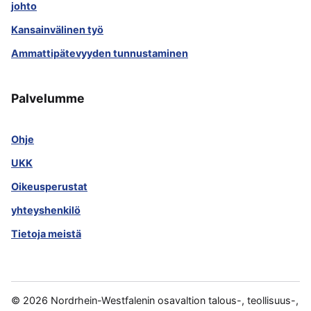
johto
Kansainvälinen työ
Ammattipätevyyden tunnustaminen
Palvelumme
Ohje
UKK
Oikeusperustat
yhteyshenkilö
Tietoja meistä
©
2026
Nordrhein-Westfalenin osavaltion talous-, teollisuus-,