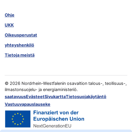
Ohje
UKK
Oikeusperustat
yhteyshenkilö
Tietoja meistä
©
2026
Nordrhein-Westfalenin osavaltion talous-, teollisuus-,
ilmastonsuojelu- ja energiaministeriö.
saatavuus
Evästeet
Sivukartta
Tietosuojakäytäntö
Vastuuvapauslauseke