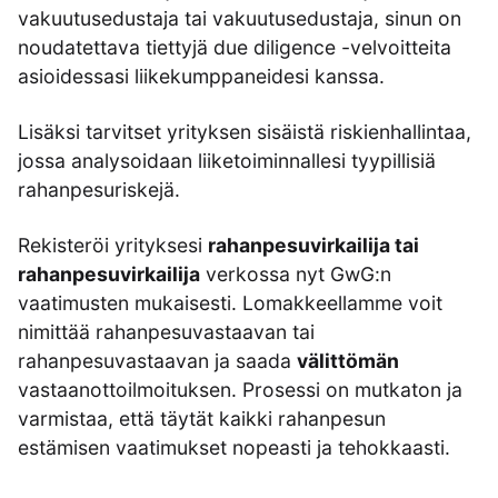
vakuutusedustaja tai vakuutusedustaja, sinun on
noudatettava tiettyjä due diligence -velvoitteita
asioidessasi liikekumppaneidesi kanssa.
Lisäksi tarvitset yrityksen sisäistä riskienhallintaa,
jossa analysoidaan liiketoiminnallesi tyypillisiä
rahanpesuriskejä.
Rekisteröi yrityksesi
rahanpesuvirkailija tai
rahanpesuvirkailija
verkossa nyt GwG:n
vaatimusten mukaisesti. Lomakkeellamme voit
nimittää rahanpesuvastaavan tai
rahanpesuvastaavan ja saada
välittömän
vastaanottoilmoituksen. Prosessi on mutkaton ja
varmistaa, että täytät kaikki rahanpesun
estämisen vaatimukset nopeasti ja tehokkaasti.