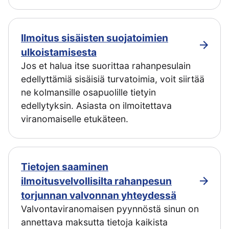
Ilmoitus sisäisten suojatoimien
ulkoistamisesta
Jos et halua itse suorittaa rahanpesulain
edellyttämiä sisäisiä turvatoimia, voit siirtää
ne kolmansille osapuolille tietyin
edellytyksin. Asiasta on ilmoitettava
viranomaiselle etukäteen.
Tietojen saaminen
ilmoitusvelvollisilta rahanpesun
torjunnan valvonnan yhteydessä
Valvontaviranomaisen pyynnöstä sinun on
annettava maksutta tietoja kaikista