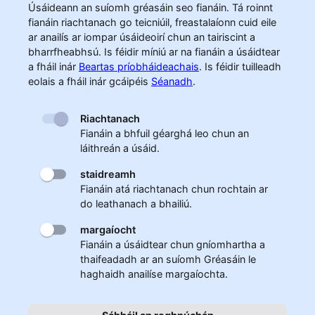
Úsáideann an suíomh gréasáin seo fianáin. Tá roinnt
fianáin riachtanach go teicniúil, freastalaíonn cuid eile
ar anailís ar iompar úsáideoirí chun an tairiscint a
bharrfheabhsú. Is féidir míniú ar na fianáin a úsáidtear
a fháil inár
Beartas príobháideachais
.
Is féidir tuilleadh
eolais a fháil inár gcáipéis
Séanadh
.
Riachtanach
Fianáin a bhfuil géarghá leo chun an
láithreán a úsáid.
staidreamh
Fianáin atá riachtanach chun rochtain ar
do leathanach a bhailiú.
margaíocht
Fianáin a úsáidtear chun gníomhartha a
thaifeadadh ar an suíomh Gréasáin le
haghaidh anailíse margaíochta.