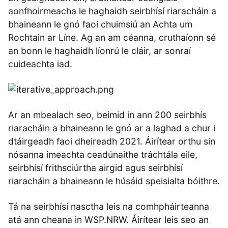
aonfhoirmeacha le haghaidh seirbhísí riaracháin a
bhaineann le gnó faoi chuimsiú an Achta um
Rochtain ar Líne. Ag an am céanna, cruthaíonn sé
an bonn le haghaidh líonrú le cláir, ar sonraí
cuideachta iad.
Ar an mbealach seo, beimid in ann 200 seirbhís
riaracháin a bhaineann le gnó ar a laghad a chur i
dtáirgeadh faoi dheireadh 2021. Áirítear orthu sin
nósanna imeachta ceadúnaithe tráchtála eile,
seirbhísí frithsciúrtha airgid agus seirbhísí
riaracháin a bhaineann le húsáid speisialta bóithre.
Tá na seirbhísí nasctha leis na comhpháirteanna
atá ann cheana in WSP.NRW. Áirítear leis seo an