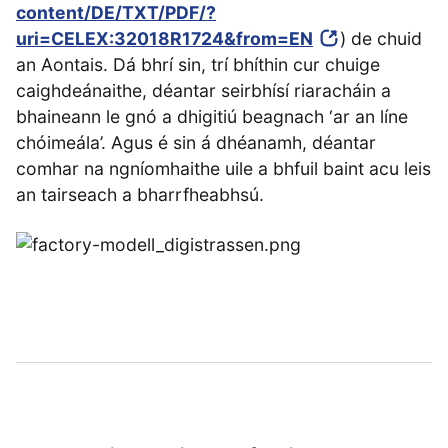
content/DE/TXT/PDF/?
uri=CELEX:32018R1724&from=EN
) de chuid
an Aontais. Dá bhrí sin, trí bhíthin cur chuige
caighdeánaithe, déantar seirbhísí riaracháin a
bhaineann le gnó a dhigitiú beagnach ‘ar an líne
chóimeála’. Agus é sin á dhéanamh, déantar
comhar na ngníomhaithe uile a bhfuil baint acu leis
an tairseach a bharrfheabhsú.