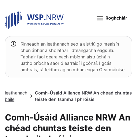
Roghchlár
Rinneadh an leathanach seo a aistriú go meaisín
chun ábhar a sholáthar i dteangacha éagsúla.
Tabhair faoi deara nach mbíonn aistriúcháin
uathoibríocha saor ó earráidí i gcónaí. I gcás
amhrais, tá feidhm ag an mbunleagan Gearmáinise.
leathanach
Comh-Úsáid Alliance NRW An chéad chuntas
baile
teiste den tsamhail phróisis
Comh-Úsáid Alliance NRW An
chéad chuntas teiste den