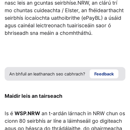
nasc leis an gcuntas seirbhíse.NRW, an clárú trí
mo chuntas cuideachta / Elster, an fhéidearthacht
seirbhís íocaíochta uathoibrithe (ePayBL) a úsáid
agus cainéal leictreonach tuairisceáin saor ó
bhriseadh sna meáin a chomhtháthú.
An bhfuil an leathanach seo cabhrach?
Feedback
Maidir leis an tairseach
Is é
WSP.NRW
an t-ardán lárnach in NRW chun os
cionn 80 seirbhís ar líne a láimhseáil go digiteach
agus go héasca do thrádálaithe, do ghairmeacha