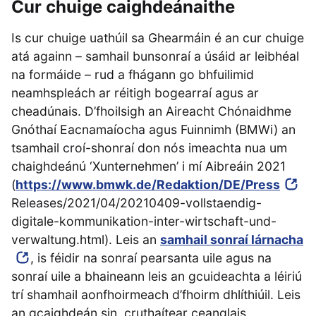
Cur chuige caighdeánaithe
Is cur chuige uathúil sa Ghearmáin é an cur chuige
atá againn – samhail bunsonraí a úsáid ar leibhéal
na formáide – rud a fhágann go bhfuilimid
neamhspleách ar réitigh bogearraí agus ar
cheadúnais. D’fhoilsigh an Aireacht Chónaidhme
Gnóthaí Eacnamaíocha agus Fuinnimh (BMWi) an
tsamhail croí-shonraí don nós imeachta nua um
chaighdeánú ‘Xunternehmen’ i mí Aibreáin 2021
(
https://www.bmwk.de/Redaktion/DE/Press
Releases/2021/04/20210409-vollstaendig-
digitale-kommunikation-inter-wirtschaft-und-
verwaltung.html). Leis an
samhail sonraí lárnacha
, is féidir na sonraí pearsanta uile agus na
sonraí uile a bhaineann leis an gcuideachta a léiriú
trí shamhail aonfhoirmeach d’fhoirm dhlíthiúil. Leis
an gcaighdeán sin, cruthaítear ceanglais