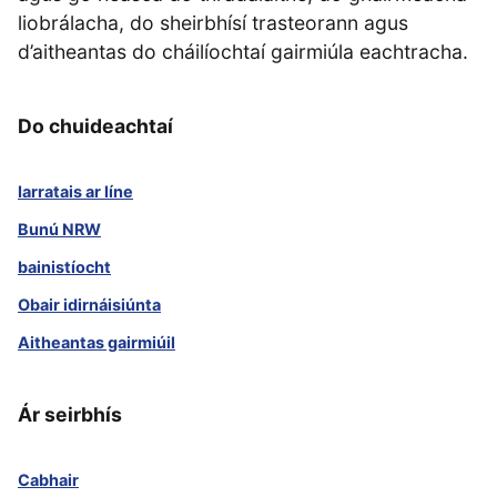
liobrálacha, do sheirbhísí trasteorann agus
d’aitheantas do cháilíochtaí gairmiúla eachtracha.
Do chuideachtaí
Iarratais ar líne
Bunú NRW
bainistíocht
Obair idirnáisiúnta
Aitheantas gairmiúil
Ár seirbhís
Cabhair