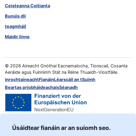
Ceisteanna Coitianta
Bunúis dlí
teagmháil
Maidir linne
©
2026
Aireacht Gnóthaí Eacnamaíocha, Tionscail, Cosanta
Aeráide agus Fuinnimh Stát na Réine Thuaidh-Viostfáile.
inrochtaineacht
Fianáin
Léarscáil an tSuímh
Beartas príobháideachais
Séanadh
Úsáidtear fianáin ar an suíomh seo.