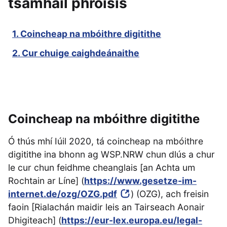
tsamhail phróisis
1. Coincheap na mbóithre digitithe
2. Cur chuige caighdeánaithe
Coincheap na mbóithre digitithe
Ó thús mhí Iúil 2020, tá coincheap na mbóithre
digitithe ina bhonn ag WSP.NRW chun dlús a chur
le cur chun feidhme cheanglais [an Achta um
Rochtain ar Líne] (
https://www.gesetze-im-
internet.de/ozg/OZG.pdf
) (OZG), ach freisin
faoin [Rialachán maidir leis an Tairseach Aonair
Dhigiteach] (
https://eur-lex.europa.eu/legal-