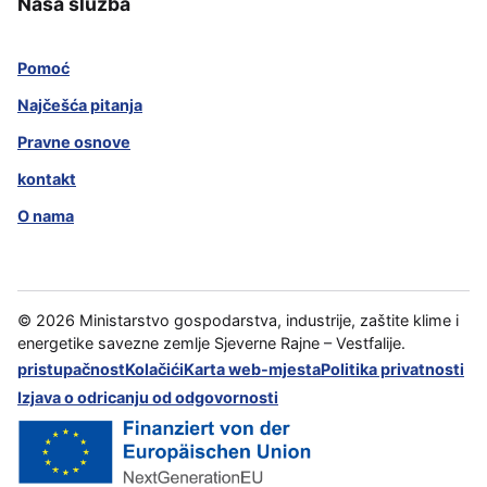
Naša služba
Pomoć
Najčešća pitanja
Pravne osnove
kontakt
O nama
©
2026
Ministarstvo gospodarstva, industrije, zaštite klime i
energetike savezne zemlje Sjeverne Rajne – Vestfalije.
pristupačnost
Kolačići
Karta web-mjesta
Politika privatnosti
Izjava o odricanju od odgovornosti