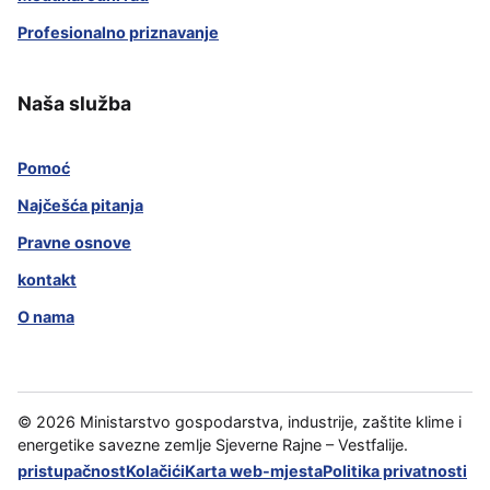
Profesionalno priznavanje
Naša služba
Pomoć
Najčešća pitanja
Pravne osnove
kontakt
O nama
©
2026
Ministarstvo gospodarstva, industrije, zaštite klime i
energetike savezne zemlje Sjeverne Rajne – Vestfalije.
pristupačnost
Kolačići
Karta web-mjesta
Politika privatnosti