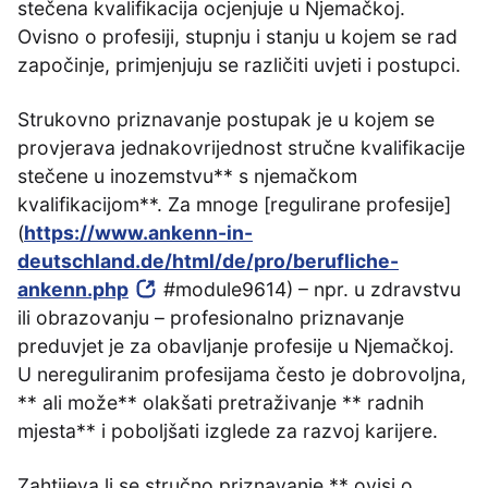
stečena kvalifikacija ocjenjuje u Njemačkoj.
Ovisno o profesiji, stupnju i stanju u kojem se rad
započinje, primjenjuju se različiti uvjeti i postupci.
Strukovno priznavanje postupak je u kojem se
provjerava jednakovrijednost stručne kvalifikacije
stečene u inozemstvu** s njemačkom
kvalifikacijom**. Za mnoge [regulirane profesije]
(
https://www.ankenn-in-
deutschland.de/html/de/pro/berufliche-
ankenn.php
#module9614) – npr. u zdravstvu
ili obrazovanju – profesionalno priznavanje
preduvjet je za obavljanje profesije u Njemačkoj.
U nereguliranim profesijama često je dobrovoljna,
** ali može** olakšati pretraživanje ** radnih
mjesta** i poboljšati izglede za razvoj karijere.
Zahtijeva li se stručno priznavanje ** ovisi o