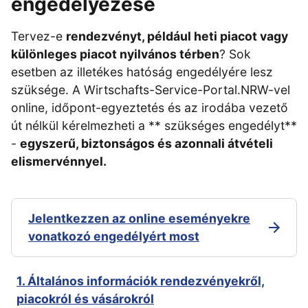
engedélyezése
Tervez-e
rendezvényt, például heti piacot vagy
különleges piacot nyilvános térben
? Sok
esetben az illetékes hatóság engedélyére lesz
szüksége. A Wirtschafts-Service-Portal.NRW-vel
online, időpont-egyeztetés és az irodába vezető
út nélkül kérelmezheti a ** szükséges engedélyt**
-
egyszerű, biztonságos és azonnali átvételi
elismervénnyel.
Jelentkezzen az online eseményekre
vonatkozó engedélyért most
1. Általános információk rendezvényekről,
piacokról és vásárokról