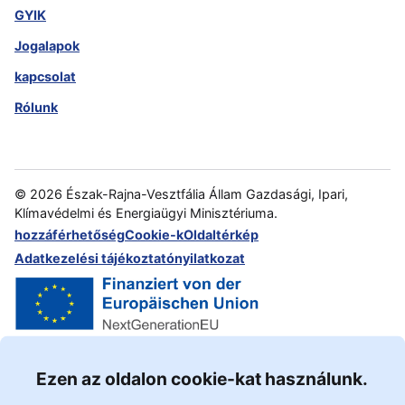
GYIK
Jogalapok
kapcsolat
Rólunk
©
2026
Észak-Rajna-Vesztfália Állam Gazdasági, Ipari,
Klímavédelmi és Energiaügyi Minisztériuma.
hozzáférhetőség
Cookie-k
Oldaltérkép
Adatkezelési tájékoztató
nyilatkozat
Ezen az oldalon cookie-kat használunk.