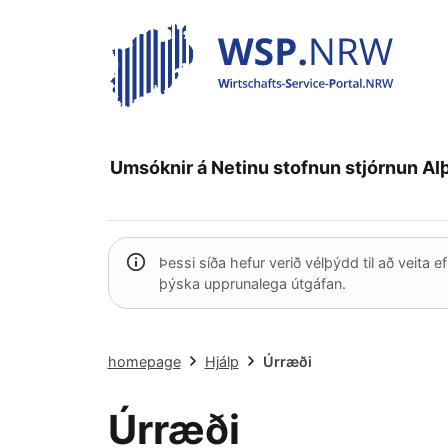
Umsóknir á Netinu
stofnun
stjórnun
Al
Þessi síða hefur verið vélþýdd til að veita e
þýska upprunalega útgáfan.
homepage
Hjálp
Úrræði
Úrræði