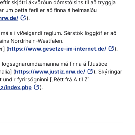
ftir skjótri ákvörðun dómstólsins til að tryggja
r um þetta ferli er að finna á heimasíðu
nrw.de/
).
mála í viðeigandi reglum. Sérstök löggjöf er að
sins Nordrhein-Westfalen.
r] (
https://www.gesetze-im-internet.de/
).
u lögsagnarumdæmanna má finna á [Justice
alia] (
https://www.justiz.nrw.de/
). Skýringar
dir fyrirsögninni [„Rétt frá A til Z’
_z/index.php
).