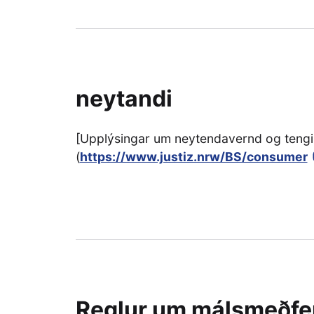
neytandi
[Upplýsingar um neytendavernd og tengili
(
https://www.justiz.nrw/BS/consumer
Reglur um málsmeðfe