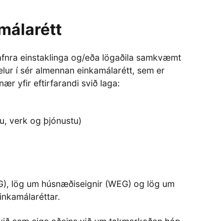
málarétt
 jafnra einstaklinga og/eða lögaðila samkvæmt
r felur í sér almennan einkamálarétt, sem er
ær yfir eftirfarandi svið laga:
u, verk og þjónustu)
G), lög um húsnæðiseignir (WEG) og lög um
inkamálaréttar.