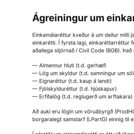
Ágreiningur um einka
Einkamálaréttur kveður á um deilur milli
einkarétti. Í fyrsta lagi, einkaréttarréttu
aðallega stjórnað í Civil Code (BGB). Það n
— Almennur hluti (t.d. gerhæfi
— Lög um skyldur (t.d. samningur um söl
— Eignaréttur (t.d. kaup á landi)
— Fjölskylduréttur (t.d. hjúskapur)
— Erfðalög (t.d. reglugerð um arftakara)
Að auki eru lögin um vöruábyrgð (ProdH
borgaralegt samstarf (LPartG) einnig til e