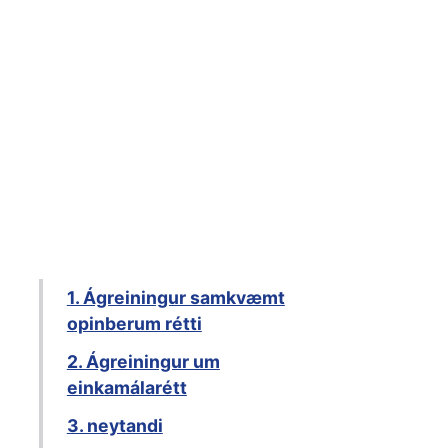
1. Ágreiningur samkvæmt
opinberum rétti
2. Ágreiningur um
einkamálarétt
3. neytandi