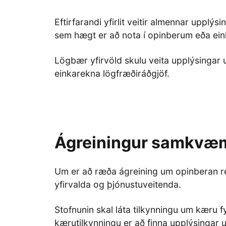
Eftirfarandi yfirlit veitir almennar uppl
sem hægt er að nota í opinberum eða ein
Lögbær yfirvöld skulu veita upplýsingar u
einkarekna lögfræðiráðgjöf.
Ágreiningur samkvæm
Um er að ræða ágreining um opinberan rétt
yfirvalda og þjónustuveitenda.
Stofnunin skal láta tilkynningu um kæru fy
kærutilkynningu er að finna upplýsingar