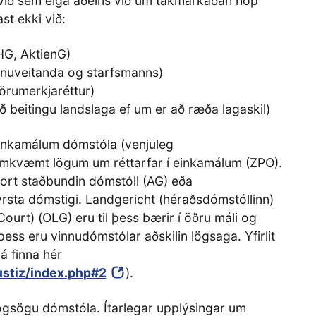
gsvið sem eiga aðeins við um takmarkaðan hóp
st ekki við:
HG, AktienG)
innuveitanda og starfsmanns)
örumerkjaréttur)
eð beitingu landslaga ef um er að ræða lagaskil)
 einkamálum dómstóla (venjuleg
mkvæmt lögum um réttarfar í einkamálum (ZPO).
vort staðbundin dómstóll (AG) eða
rsta dómstigi. Landgericht (héraðsdómstóllinn)
urt) (OLG) eru til þess bærir í öðru máli og
ss eru vinnudómstólar aðskilin lögsaga. Yfirlit
 finna hér
ustiz/index.php#2
).
ögsögu dómstóla. Ítarlegar upplýsingar um