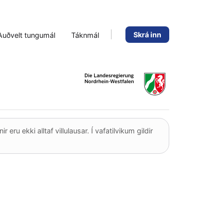
Skrá inn
Auðvelt tungumál
Táknmál
ru ekki alltaf villulausar. Í vafatilvikum gildir