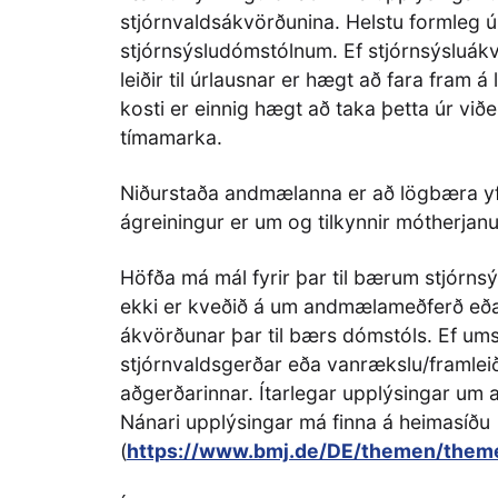
stjórnvaldsákvörðunina. Helstu formleg ú
stjórnsýsludómstólnum. Ef stjórnsýsluákv
leiðir til úrlausnar er hægt að fara fram á 
kosti er einnig hægt að taka þetta úr viðei
tímamarka.
Niðurstaða andmælanna er að lögbæra yf
ágreiningur er um og tilkynnir mótherja
Höfða má mál fyrir þar til bærum stjórn
ekki er kveðið á um andmælameðferð eða g
ákvörðunar þar til bærs dómstóls. Ef ums
stjórnvaldsgerðar eða vanrækslu/framleið
aðgerðarinnar. Ítarlegar upplýsingar um 
Nánari upplýsingar má finna á heimasíðu
(
https://www.bmj.de/DE/themen/them