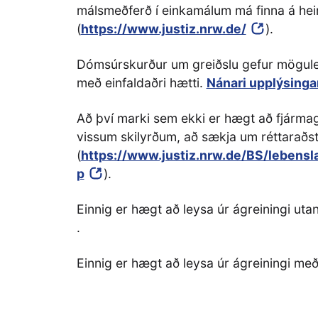
málsmeðferð í einkamálum má finna á hei
(
https://www.justiz.nrw.de/
).
Dómsúrskurður um greiðslu gefur möguleika
með einfaldaðri hætti.
Nánari upplýsingar
Að því marki sem ekki er hægt að fjárm
vissum skilyrðum, að sækja um réttaraðs
(
https://www.justiz.nrw.de/BS/lebens
p
).
Einnig er hægt að leysa úr ágreiningi uta
.
Einnig er hægt að leysa úr ágreiningi me