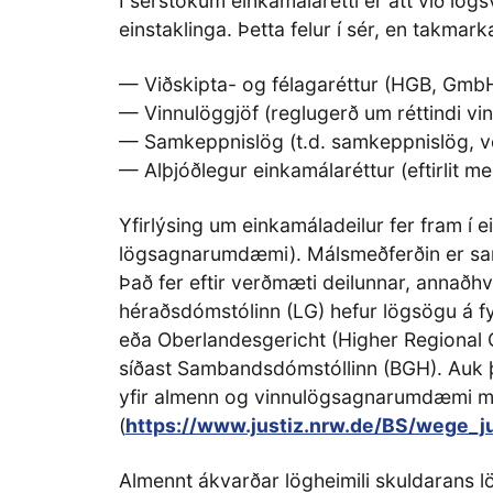
Í sérstökum einkamálarétti er átt við lö
einstaklinga. Þetta felur í sér, en takmarka
— Viðskipta- og félagaréttur (HGB, Gmb
— Vinnulöggjöf (reglugerð um réttindi v
— Samkeppnislög (t.d. samkeppnislög, v
— Alþjóðlegur einkamálaréttur (eftirlit m
Yfirlýsing um einkamáladeilur fer fram í
lögsagnarumdæmi). Málsmeðferðin er sa
Það fer eftir verðmæti deilunnar, annaðh
héraðsdómstólinn (LG) hefur lögsögu á fy
eða Oberlandesgericht (Higher Regional Co
síðast Sambandsdómstóllinn (BGH). Auk þe
yfir almenn og vinnulögsagnarumdæmi má
(
https://www.justiz.nrw.de/BS/wege_j
Almennt ákvarðar lögheimili skuldarans l