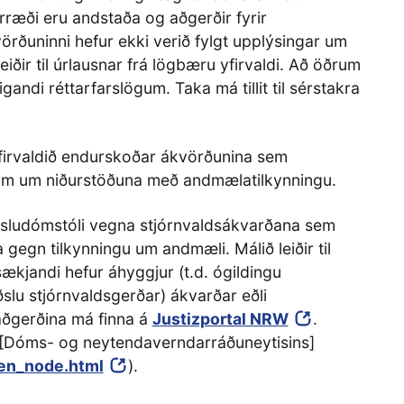
rræði eru andstaða og aðgerðir fyrir
örðuninni hefur ekki verið fylgt upplýsingar um
leiðir til úrlausnar frá lögbæru yfirvaldi. Að öðrum
gandi réttarfarslögum. Taka má tillit til sérstakra
irvaldið endurskoðar ákvörðunina sem
num um niðurstöðuna með andmælatilkynningu.
sýsludómstóli vegna stjórnvaldsákvarðana sem
egn tilkynningu um andmæli. Málið leiðir til
ækjandi hefur áhyggjur (t.d. ógildingu
slu stjórnvaldsgerðar) ákvarðar eðli
aðgerðina má finna á
Justizportal NRW
.
 [Dóms- og neytendaverndarráðuneytisins]
en_node.html
).