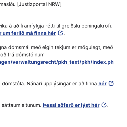
masíðu [Justizportal NRW]
 á að framfylgja rétti til greiðslu peningakröfu
 um ferlið má finna hér
.
agna dómsmál með eigin tekjum er mögulegt, með
toð frá dómstólnum
lagen/verwaltungsrecht/pkh_text/pkh/index.ph
n dómstóla. Nánari upplýsingar er að finna
hér
ð sáttaumleitunum.
Þessi aðferð er lýst hér
.