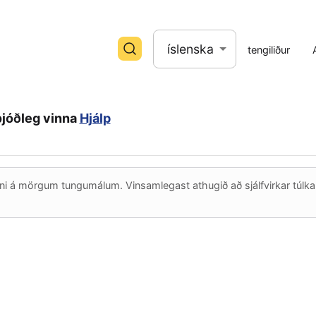
íslenska
tengiliður
þjóðleg vinna
Hjálp
fni á mörgum tungumálum. Vinsamlegast athugið að sjálfvirkar túlkanir e