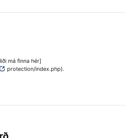
ði má finna hér]
protection/index.php).
rð