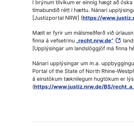
Í brýnum tilvikum er einnig hægt að óska e
tímabundið rétt í hættu. Nánari upplýsinga
[Justizportal NRW] (
https://www.justiz.
Mælt er fyrir um málsmeðferð við úrlausn 
finna á vefsetrinu
„recht.nrw.de“
land
[Upplýsingar um landslöggjöf má finna hé
Nánari upplýsingar um m.a. uppbygging
Portal of the State of North Rhine-Westph
á einstökum tæknilegum hugtökum er lýst un
(
https://www.justiz.nrw.de/BS/recht_a