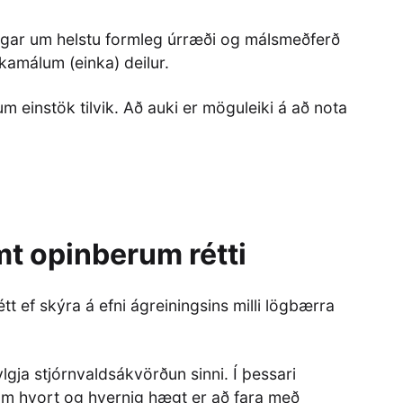
ýsingar um helstu formleg úrræði og málsmeðferð
kamálum (einka) deilur.
m einstök tilvik. Að auki er möguleiki á að nota
t opinberum rétti
 ef skýra á efni ágreiningsins milli lögbærra
lgja stjórnvaldsákvörðun sinni. Í þessari
 um hvort og hvernig hægt er að fara með