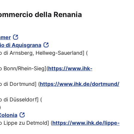
commercio della Renania
mmer
io di Aquisgrana
o di Arnsberg, Hellweg-Sauerland] (
o Bonn/Rhein-Sieg](
https://www.ihk-
o di Dortmund] (
https://www.ihk.de/dortmund/
 di Düsseldorf] (
)
Colonia
o Lippe zu Detmold] (
https://www.ihk.de/lippe-