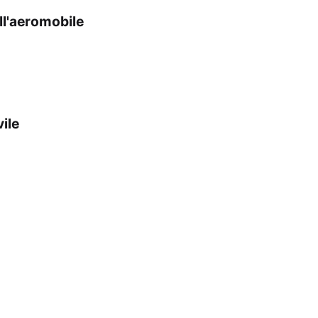
ll'aeromobile
vile