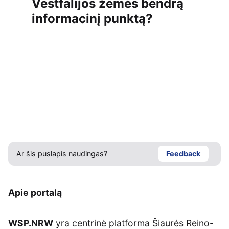
Vestfalijos žemės bendrą
informacinį punktą?
Ar šis puslapis naudingas?
Feedback
Apie portalą
WSP.NRW
yra centrinė platforma Šiaurės Reino-