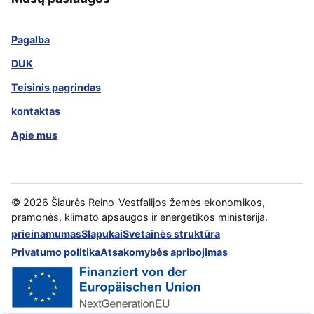
Pagalba
DUK
Teisinis pagrindas
kontaktas
Apie mus
©
2026
Šiaurės Reino-Vestfalijos žemės ekonomikos,
pramonės, klimato apsaugos ir energetikos ministerija.
prieinamumas
Slapukai
Svetainės struktūra
Privatumo politika
Atsakomybės apribojimas