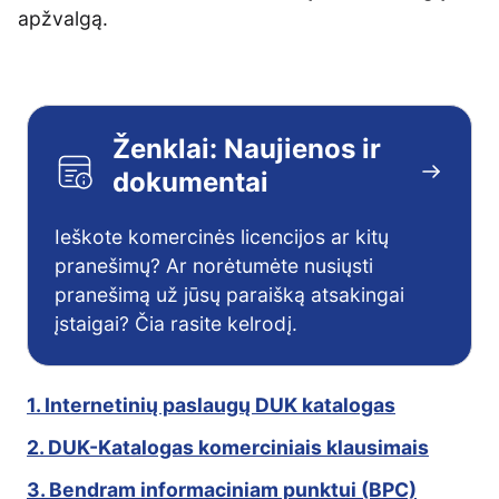
apžvalgą.
Ženklai: Naujienos ir
dokumentai
Ieškote komercinės licencijos ar kitų
pranešimų? Ar norėtumėte nusiųsti
pranešimą už jūsų paraišką atsakingai
įstaigai? Čia rasite kelrodį.
1. Internetinių paslaugų DUK katalogas
2. DUK-Katalogas komerciniais klausimais
3. Bendram informaciniam punktui (BPC)