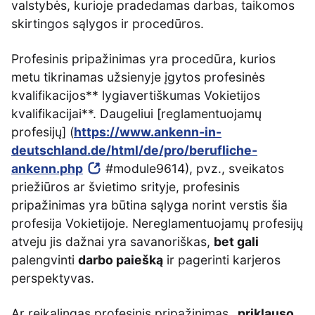
valstybės, kurioje pradedamas darbas, taikomos
skirtingos sąlygos ir procedūros.
Profesinis pripažinimas yra procedūra, kurios
metu tikrinamas užsienyje įgytos profesinės
kvalifikacijos** lygiavertiškumas Vokietijos
kvalifikacijai**. Daugeliui [reglamentuojamų
profesijų] (
https://www.ankenn-in-
deutschland.de/html/de/pro/berufliche-
ankenn.php
#module9614), pvz., sveikatos
priežiūros ar švietimo srityje, profesinis
pripažinimas yra būtina sąlyga norint verstis šia
profesija Vokietijoje. Nereglamentuojamų profesijų
atveju jis dažnai yra savanoriškas,
bet gali
palengvinti
darbo paiešką
ir pagerinti karjeros
perspektyvas.
Ar reikalingas profesinis pripažinimas
, priklauso