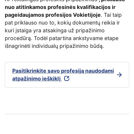
nuo atitinkamos profesinės kvalifikacijos ir
pageidaujamos profesijos Vokietijoje
. Tai taip
pat priklauso nuo to, kokių dokumentų reikia ir
kuri įstaiga yra atsakinga už pripažinimo
procedūrą. Todėl patartina ankstyvame etape
išnagrinėti individualų pripažinimo būdą.
Pasitikrinkite savo profesiją naudodami
atpažinimo ieškiklį