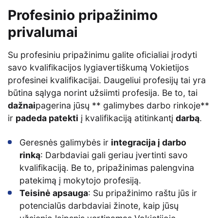
Profesinio pripažinimo
privalumai
Su profesiniu pripažinimu galite oficialiai įrodyti
savo kvalifikacijos lygiavertiškumą Vokietijos
profesinei kvalifikacijai. Daugeliui profesijų tai yra
būtina sąlyga norint užsiimti profesija. Be to, tai
dažnai
pagerina jūsų ** galimybes darbo rinkoje**
ir
padeda patekti
į kvalifikaciją atitinkantį
darbą
.
Geresnės galimybės ir
integracija į darbo
rinką
: Darbdaviai gali geriau įvertinti savo
kvalifikaciją. Be to, pripažinimas palengvina
patekimą į mokytojo profesiją.
Teisinė apsauga
: Su pripažinimo raštu jūs ir
potencialūs darbdaviai žinote, kaip jūsų