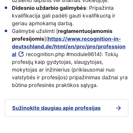
užsienio laipsnis vertinamas Vokietijoje.
Didesnio uždarbio galimybės
: Pripažinta
kvalifikacija gali padėti gauti kvalifikuotą ir
geriau apmokamą darbą.
Galimybė užsiimti [
reglamentuojamomis
profesijomis
](
https://www.recognition-in-
deutschland.de/html/en/pro/pro/profession
al
recognition.php #module9614): Tokių
profesijų kaip gydytojas, slaugytojas,
mokytojas ar inžinierius (priklausomai nuo
valstybės ir profesijos) pripažinimas dažnai yra
būtina profesinės praktikos sąlyga.
Sužinokite daugiau apie profesijas