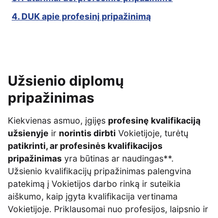
4. DUK apie profesinį pripažinimą
Užsienio diplomų
pripažinimas
Kiekvienas asmuo, įgijęs
profesinę kvalifikaciją
užsienyje
ir
norintis dirbti
Vokietijoje, turėtų
patikrinti, ar profesinės kvalifikacijos
pripažinimas
yra būtinas ar naudingas**.
Užsienio kvalifikacijų pripažinimas palengvina
patekimą į Vokietijos darbo rinką ir suteikia
aiškumo, kaip įgyta kvalifikacija vertinama
Vokietijoje. Priklausomai nuo profesijos, laipsnio ir