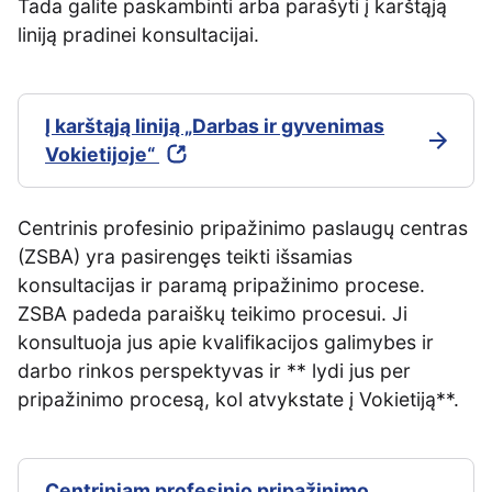
Tada galite paskambinti arba parašyti į karštąją
liniją pradinei konsultacijai.
Į karštąją liniją „Darbas ir gyvenimas
Vokietijoje“
Centrinis profesinio pripažinimo paslaugų centras
(ZSBA) yra pasirengęs teikti išsamias
konsultacijas ir paramą pripažinimo procese.
ZSBA padeda paraiškų teikimo procesui. Ji
konsultuoja jus apie kvalifikacijos galimybes ir
darbo rinkos perspektyvas ir ** lydi jus per
pripažinimo procesą, kol atvykstate į Vokietiją**.
Centriniam profesinio pripažinimo