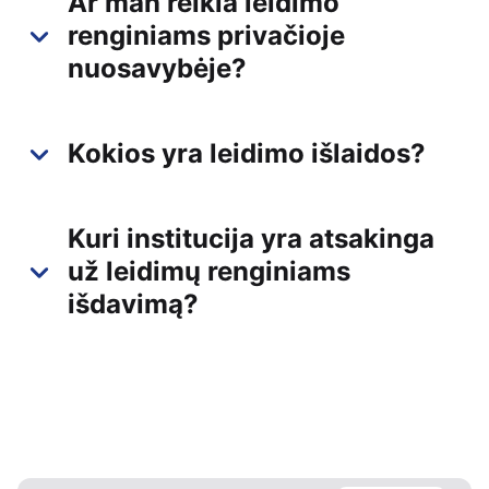
Ar man reikia leidimo
renginiams privačioje
nuosavybėje?
Kokios yra leidimo išlaidos?
Kuri institucija yra atsakinga
už leidimų renginiams
išdavimą?