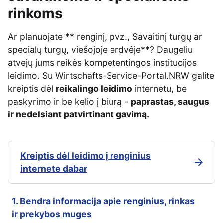
rinkoms
Ar planuojate ** renginį, pvz., Savaitinį turgų ar
specialų turgų, viešojoje erdvėje**? Daugeliu
atvejų jums reikės kompetentingos institucijos
leidimo. Su Wirtschafts-Service-Portal.NRW galite
kreiptis dėl
reikalingo leidimo
internetu, be
paskyrimo ir be kelio į biurą -
paprastas, saugus
ir nedelsiant patvirtinant gavimą.
Kreiptis dėl leidimo į renginius
internete dabar
1. Bendra informacija apie renginius, rinkas
ir prekybos muges