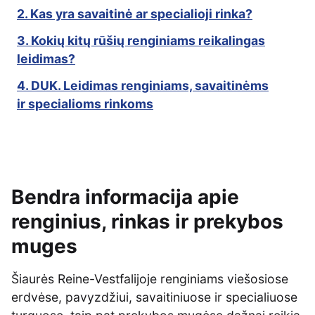
2. Kas yra savaitinė ar specialioji rinka?
3. Kokių kitų rūšių renginiams reikalingas
leidimas?
4. DUK. Leidimas renginiams, savaitinėms
ir specialioms rinkoms
Bendra informacija apie
renginius, rinkas ir prekybos
muges
Šiaurės Reine-Vestfalijoje renginiams viešosiose
erdvėse, pavyzdžiui, savaitiniuose ir specialiuose