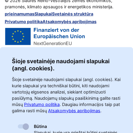
©
2026
Šiaurės Reino-Vestfalijos žemės ekonomikos,
pramonės, klimato apsaugos ir energetikos ministerija.
prieinamumas
Slapukai
Svetainės struktūra
Privatumo politika
Atsakomybės apribojimas
Šioje svetainėje naudojami slapukai
(angl. cookies).
Šioje svetainėje naudojami slapukai (angl. cookies). Kai
kurie slapukai yra techniškai būtini, kiti naudojami
vartotojų elgsenos analizei, siekiant optimizuoti
pasiūlymą. Naudojamų slapukų paaiškinimą galite rasti
mūsų
Privatumo politika
.
Daugiau informacijos taip pat
galima rasti mūsų
Atsakomybės apribojimas
.
Būtina
Slapukai, kurie yra griežtai būtini svetainės