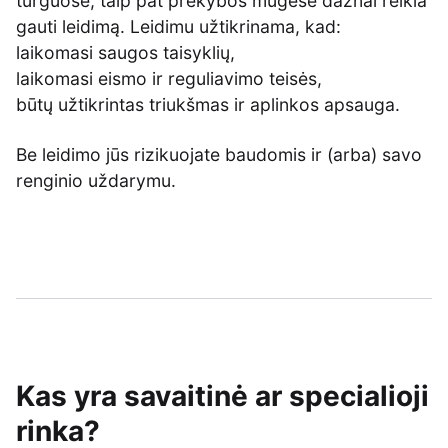
turguose, taip pat prekybos mugėse dažnai reikia
gauti leidimą. Leidimu užtikrinama, kad:
laikomasi saugos taisyklių,
laikomasi eismo ir reguliavimo teisės,
būtų užtikrintas triukšmas ir aplinkos apsauga.
Be leidimo jūs rizikuojate baudomis ir (arba) savo
renginio uždarymu.
Kas yra savaitinė ar specialioji
rinka?