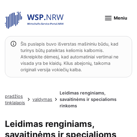
Meniu
Šis puslapis buvo išverstas mašininiu būdu, kad
turinys būtų pateiktas keliomis kalbomis.
Atkreipkite dėmesį, kad automatiniai vertimai ne
visada yra be klaidų. Kilus abejonių, taikoma
originali versija vokiečių kalba.
Leidimas renginiams,
pradžios
valdymas
savaitinėms ir specialioms
tinklalapis
rinkoms
Leidimas renginiams,
savaitinėms ir specialioms