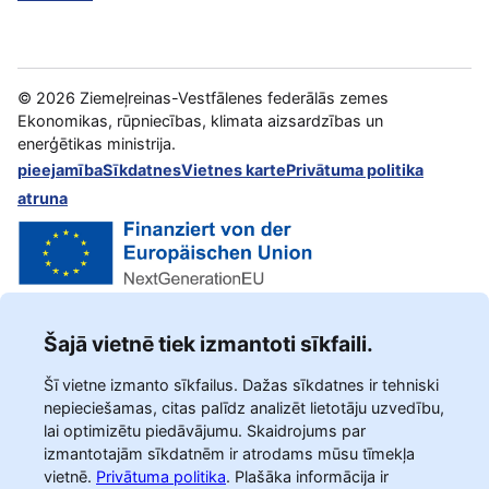
©
2026
Ziemeļreinas-Vestfālenes federālās zemes
Ekonomikas, rūpniecības, klimata aizsardzības un
enerģētikas ministrija.
pieejamība
Sīkdatnes
Vietnes karte
Privātuma politika
atruna
Šajā vietnē tiek izmantoti sīkfaili.
Šī vietne izmanto sīkfailus. Dažas sīkdatnes ir tehniski
nepieciešamas, citas palīdz analizēt lietotāju uzvedību,
lai optimizētu piedāvājumu. Skaidrojums par
izmantotajām sīkdatnēm ir atrodams mūsu tīmekļa
vietnē.
Privātuma politika
.
Plašāka informācija ir