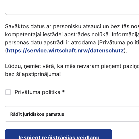
Savāktos datus ar personisku atsauci un bez tās no
kompetentajai iestādei apstrādes nolūkā. Informācij
personas datu apstrādi ir atrodama [Privātuma polit
(
https://service.wirtschaft.nrw/datenschutz
).
Lūdzu, ņemiet vērā, ka mēs nevaram pieņemt paziņ
bez šī apstiprinājuma!
Privātuma politika *
Rādīt juridiskos pamatus
Iesniegt reģistrācijas veidlapu