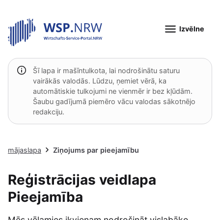
Izvēlne
Šī lapa ir mašīntulkota, lai nodrošinātu saturu
vairākās valodās. Lūdzu, ņemiet vērā, ka
automātiskie tulkojumi ne vienmēr ir bez kļūdām.
Šaubu gadījumā piemēro vācu valodas sākotnējo
redakciju.
mājaslapa
Ziņojums par pieejamību
Reģistrācijas veidlapa
Pieejamība
Mēs vēlamies ikvienam nodrošināt vislabāko