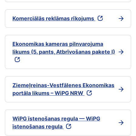
Komerciālās reklāmas rīkojums
Ekonomikas kameras pilnvarojuma
likums (5. pants, Atbrīvošanas pakete I)
Ziemeļreinas-Vestfālenes Ekonomikas
portāla likums – WiPG NRW
WiPG īstenošanas regula — WiPG
īstenošanas regula