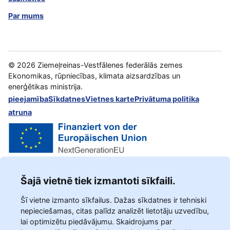
Par mums
©
2026
Ziemeļreinas-Vestfālenes federālās zemes
Ekonomikas, rūpniecības, klimata aizsardzības un
enerģētikas ministrija.
pieejamība
Sīkdatnes
Vietnes karte
Privātuma politika
atruna
Šajā vietnē tiek izmantoti sīkfaili.
Šī vietne izmanto sīkfailus. Dažas sīkdatnes ir tehniski
nepieciešamas, citas palīdz analizēt lietotāju uzvedību,
lai optimizētu piedāvājumu. Skaidrojums par