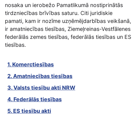
nosaka un ierobežo Pamatlikumā nostiprinātās
tirdzniecības brīvības saturu. Citi juridiskie
pamati, kam ir nozīme uzņēmējdarbības veikšanā,
ir amatniecības tiesības, Ziemeļreinas-Vestfālenes
federālās zemes tiesības, federālās tiesības un ES
tiesības.
1. Komerctiesības
2. Amatniecības tiesības
3. Valsts tiesību akti NRW
4. Federālās tiesības
5. ES tiesību akti