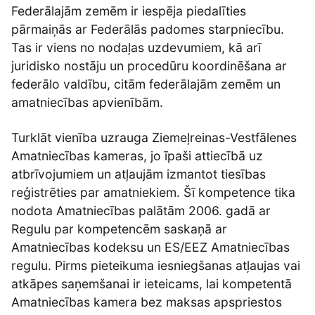
Federālajām zemēm ir iespēja piedalīties
pārmaiņās ar Federālās padomes starpniecību.
Tas ir viens no nodaļas uzdevumiem, kā arī
juridisko nostāju un procedūru koordinēšana ar
federālo valdību, citām federālajām zemēm un
amatniecības apvienībām.
Turklāt vienība uzrauga Ziemeļreinas-Vestfālenes
Amatniecības kameras, jo īpaši attiecībā uz
atbrīvojumiem un atļaujām izmantot tiesības
reģistrēties par amatniekiem. Šī kompetence tika
nodota Amatniecības palātām 2006. gadā ar
Regulu par kompetencēm saskaņā ar
Amatniecības kodeksu un ES/EEZ Amatniecības
regulu. Pirms pieteikuma iesniegšanas atļaujas vai
atkāpes saņemšanai ir ieteicams, lai kompetentā
Amatniecības kamera bez maksas apspriestos