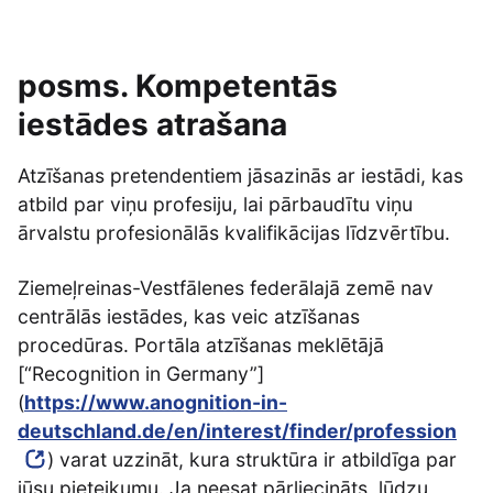
posms. Kompetentās
iestādes atrašana
Atzīšanas pretendentiem jāsazinās ar iestādi, kas
atbild par viņu profesiju, lai pārbaudītu viņu
ārvalstu profesionālās kvalifikācijas līdzvērtību.
Ziemeļreinas-Vestfālenes federālajā zemē nav
centrālās iestādes, kas veic atzīšanas
procedūras. Portāla atzīšanas meklētājā
[“Recognition in Germany”]
(
https://www.anognition-in-
deutschland.de/en/interest/finder/profession
) varat uzzināt, kura struktūra ir atbildīga par
jūsu pieteikumu. Ja neesat pārliecināts, lūdzu,