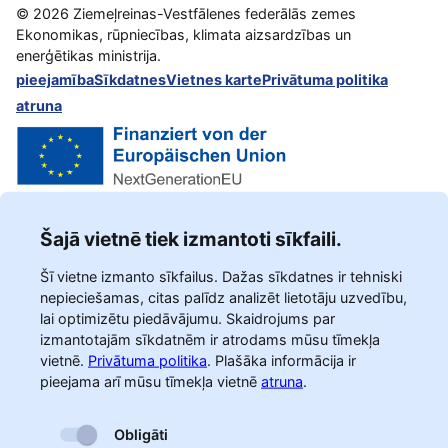
©
2026
Ziemeļreinas-Vestfālenes federālās zemes
Ekonomikas, rūpniecības, klimata aizsardzības un
enerģētikas ministrija.
pieejamība
Sīkdatnes
Vietnes karte
Privātuma politika
atruna
Šajā vietnē tiek izmantoti sīkfaili.
Šī vietne izmanto sīkfailus. Dažas sīkdatnes ir tehniski
nepieciešamas, citas palīdz analizēt lietotāju uzvedību,
lai optimizētu piedāvājumu. Skaidrojums par
izmantotajām sīkdatnēm ir atrodams mūsu tīmekļa
vietnē.
Privātuma politika
.
Plašāka informācija ir
pieejama arī mūsu tīmekļa vietnē
atruna
.
Obligāti