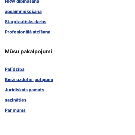
NRW dibināšana
apsaimniekošana
Starptautisks darbs
Profesionālā atzīšana
Mūsu pakalpojumi
Palīdzība
Bieži uzdotie jautājumi
Juridiskais pamats
sazināties
Par mums