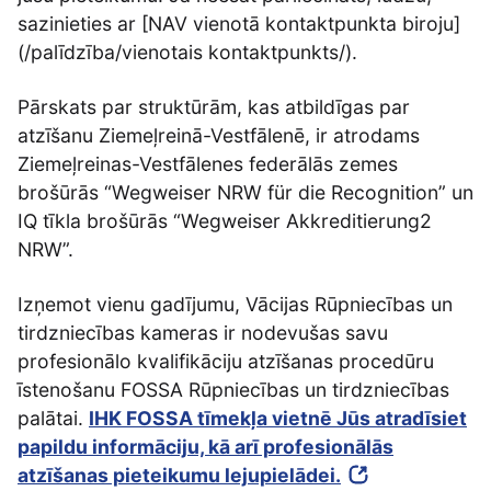
sazinieties ar [NAV vienotā kontaktpunkta biroju]
(/palīdzība/vienotais kontaktpunkts/).
Pārskats par struktūrām, kas atbildīgas par
atzīšanu Ziemeļreinā-Vestfālenē, ir atrodams
Ziemeļreinas-Vestfālenes federālās zemes
brošūrās “Wegweiser NRW für die Recognition” un
IQ tīkla brošūrās “Wegweiser Akkreditierung2
NRW”.
Izņemot vienu gadījumu, Vācijas Rūpniecības un
tirdzniecības kameras ir nodevušas savu
profesionālo kvalifikāciju atzīšanas procedūru
īstenošanu FOSSA Rūpniecības un tirdzniecības
palātai.
IHK FOSSA tīmekļa vietnē Jūs atradīsiet
papildu informāciju, kā arī profesionālās
atzīšanas pieteikumu lejupielādei.