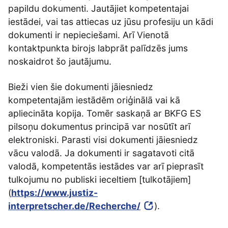
papildu dokumenti. Jautājiet kompetentajai
iestādei, vai tas attiecas uz jūsu profesiju un kādi
dokumenti ir nepieciešami. Arī Vienotā
kontaktpunkta birojs labprāt palīdzēs jums
noskaidrot šo jautājumu.
Bieži vien šie dokumenti jāiesniedz
kompetentajām iestādēm oriģinālā vai kā
apliecināta kopija. Tomēr saskaņā ar BKFG ES
pilsoņu dokumentus principā var nosūtīt arī
elektroniski. Parasti visi dokumenti jāiesniedz
vācu valodā. Ja dokumenti ir sagatavoti citā
valodā, kompetentās iestādes var arī pieprasīt
tulkojumu no publiski ieceltiem [tulkotājiem]
(
https://www.justiz-
interpretscher.de/Recherche/
).