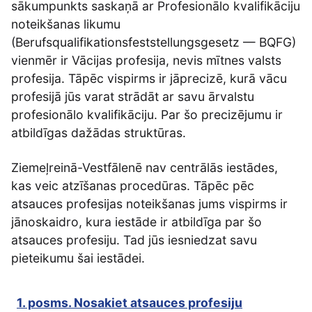
sākumpunkts saskaņā ar Profesionālo kvalifikāciju
noteikšanas likumu
(Berufsqualifikationsfeststellungsgesetz — BQFG)
vienmēr ir Vācijas profesija, nevis mītnes valsts
profesija. Tāpēc vispirms ir jāprecizē, kurā vācu
profesijā jūs varat strādāt ar savu ārvalstu
profesionālo kvalifikāciju. Par šo precizējumu ir
atbildīgas dažādas struktūras.
Ziemeļreinā-Vestfālenē nav centrālās iestādes,
kas veic atzīšanas procedūras. Tāpēc pēc
atsauces profesijas noteikšanas jums vispirms ir
jānoskaidro, kura iestāde ir atbildīga par šo
atsauces profesiju. Tad jūs iesniedzat savu
pieteikumu šai iestādei.
1. posms. Nosakiet atsauces profesiju