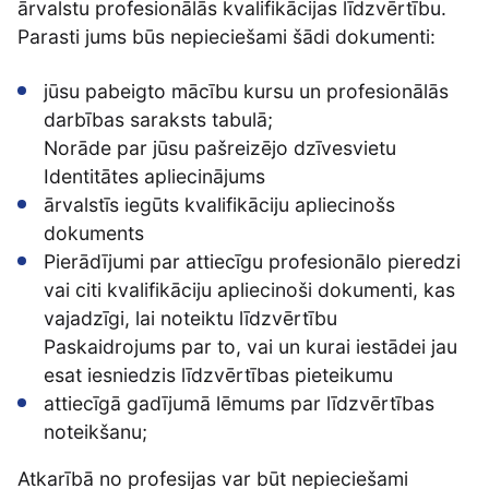
ārvalstu profesionālās kvalifikācijas līdzvērtību.
Parasti jums būs nepieciešami šādi dokumenti:
jūsu pabeigto mācību kursu un profesionālās
darbības saraksts tabulā;
Norāde par jūsu pašreizējo dzīvesvietu
Identitātes apliecinājums
ārvalstīs iegūts kvalifikāciju apliecinošs
dokuments
Pierādījumi par attiecīgu profesionālo pieredzi
vai citi kvalifikāciju apliecinoši dokumenti, kas
vajadzīgi, lai noteiktu līdzvērtību
Paskaidrojums par to, vai un kurai iestādei jau
esat iesniedzis līdzvērtības pieteikumu
attiecīgā gadījumā lēmums par līdzvērtības
noteikšanu;
Atkarībā no profesijas var būt nepieciešami