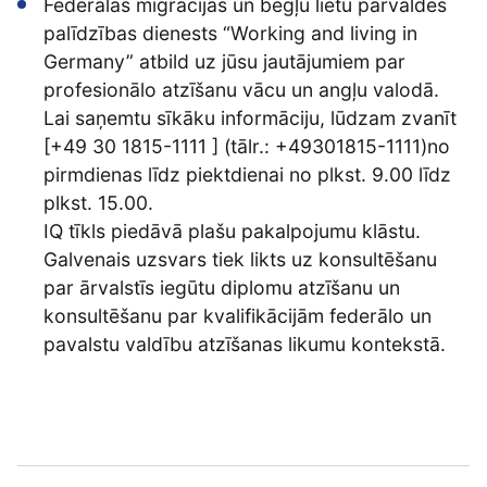
Federālās migrācijas un bēgļu lietu pārvaldes
palīdzības dienests “Working and living in
Germany” atbild uz jūsu jautājumiem par
profesionālo atzīšanu vācu un angļu valodā.
Lai saņemtu sīkāku informāciju, lūdzam zvanīt
[+49 30 1815-1111 ] (tālr.: +49301815-1111)no
pirmdienas līdz piektdienai no plkst. 9.00 līdz
plkst. 15.00.
IQ tīkls piedāvā plašu pakalpojumu klāstu.
Galvenais uzsvars tiek likts uz konsultēšanu
par ārvalstīs iegūtu diplomu atzīšanu un
konsultēšanu par kvalifikācijām federālo un
pavalstu valdību atzīšanas likumu kontekstā.