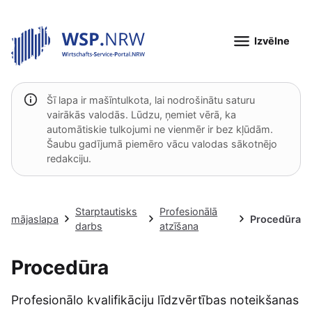
Izvēlne
Šī lapa ir mašīntulkota, lai nodrošinātu saturu
vairākās valodās. Lūdzu, ņemiet vērā, ka
automātiskie tulkojumi ne vienmēr ir bez kļūdām.
Šaubu gadījumā piemēro vācu valodas sākotnējo
redakciju.
Starptautisks
Profesionālā
mājaslapa
Procedūra
darbs
atzīšana
Procedūra
Profesionālo kvalifikāciju līdzvērtības noteikšanas