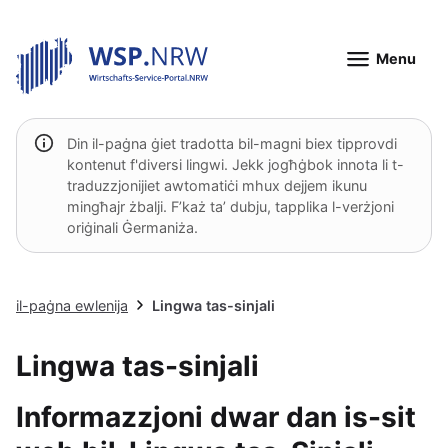
Menu
Din il-paġna ġiet tradotta bil-magni biex tipprovdi
kontenut f'diversi lingwi. Jekk jogħġbok innota li t-
traduzzjonijiet awtomatiċi mhux dejjem ikunu
mingħajr żbalji. F’każ ta’ dubju, tapplika l-verżjoni
oriġinali Ġermaniża.
il-paġna ewlenija
Lingwa tas-sinjali
Lingwa tas-sinjali
Informazzjoni dwar dan is-sit