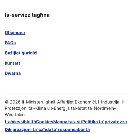
Is-servizz tagħna
Għajnuna
FAQs
Bażijiet ġuridiċi
kuntatt
Dwarna
©
2026
Il-Ministeru għall-Affarijiet Ekonomiċi, l-Industrija, il-
Protezzjoni tal-Klima u l-Enerġija tal-Istat ta’ Nordrhein-
Westfalen.
l-aċċessibbiltà
Cookies
Mappa tas-sit
Politika ta' privatezza
Dikjarazzjoni ta' ċaħda ta' responsabbiltà