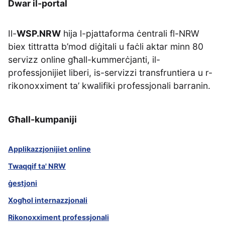
Dwar il-portal
Il-
WSP.NRW
hija l-pjattaforma ċentrali fl-NRW
biex tittratta b’mod diġitali u faċli aktar minn 80
servizz online għall-kummerċjanti, il-
professjonijiet liberi, is-servizzi transfruntiera u r-
rikonoxximent ta’ kwalifiki professjonali barranin.
Għall-kumpaniji
Applikazzjonijiet online
Twaqqif ta' NRW
ġestjoni
Xogħol internazzjonali
Rikonoxximent professjonali