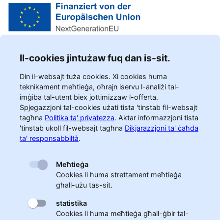
Il-cookies jintużaw fuq dan is-sit.
Din il-websajt tuża cookies. Xi cookies huma
teknikament meħtieġa, oħrajn iservu l-analiżi tal-
imġiba tal-utent biex jottimizzaw l-offerta.
Spjegazzjoni tal-cookies użati tista 'tinstab fil-websajt
tagħna
Politika ta' privatezza
.
Aktar informazzjoni tista
'tinstab ukoll fil-websajt tagħna
Dikjarazzjoni ta' ċaħda
ta' responsabbiltà
.
Meħtieġa
Cookies li huma strettament meħtieġa
għall-użu tas-sit.
statistika
Cookies li huma meħtieġa għall-ġbir tal-