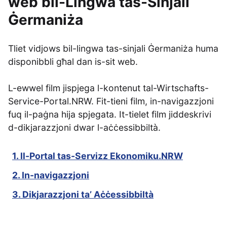
web bil-Lingwa tas-Sinjali
Ġermaniża
Tliet vidjows bil-lingwa tas-sinjali Ġermaniża huma
disponibbli għal dan is-sit web.
L-ewwel film jispjega l-kontenut tal-Wirtschafts-
Service-Portal.NRW. Fit-tieni film, in-navigazzjoni
fuq il-paġna hija spjegata. It-tielet film jiddeskrivi
d-dikjarazzjoni dwar l-aċċessibbiltà.
1. Il-Portal tas-Servizz Ekonomiku.NRW
2. In-navigazzjoni
3. Dikjarazzjoni ta’ Aċċessibbiltà