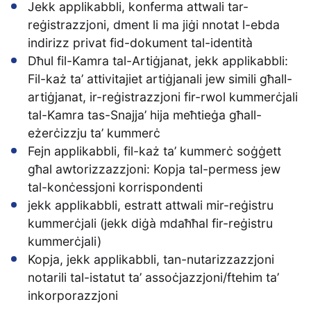
Jekk applikabbli, konferma attwali tar-
reġistrazzjoni, dment li ma jiġi nnotat l-ebda
indirizz privat fid-dokument tal-identità
Dħul fil-Kamra tal-Artiġjanat, jekk applikabbli:
Fil-każ ta’ attivitajiet artiġjanali jew simili għall-
artiġjanat, ir-reġistrazzjoni fir-rwol kummerċjali
tal-Kamra tas-Snajja’ hija meħtieġa għall-
eżerċizzju ta’ kummerċ
Fejn applikabbli, fil-każ ta’ kummerċ soġġett
għal awtorizzazzjoni: Kopja tal-permess jew
tal-konċessjoni korrispondenti
jekk applikabbli, estratt attwali mir-reġistru
kummerċjali (jekk diġà mdaħħal fir-reġistru
kummerċjali)
Kopja, jekk applikabbli, tan-nutarizzazzjoni
notarili tal-istatut ta’ assoċjazzjoni/ftehim ta’
inkorporazzjoni