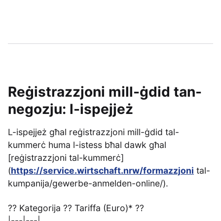
Reġistrazzjoni mill-ġdid tan-
negozju: l-ispejjeż
L-ispejjeż għal reġistrazzjoni mill-ġdid tal-
kummerċ huma l-istess bħal dawk għal
[reġistrazzjoni tal-kummerċ]
(
https://service.wirtschaft.nrw/formazzjoni
tal-
kumpanija/gewerbe-anmelden-online/).
?? Kategorija ?? Tariffa (Euro)* ??
|---|---|