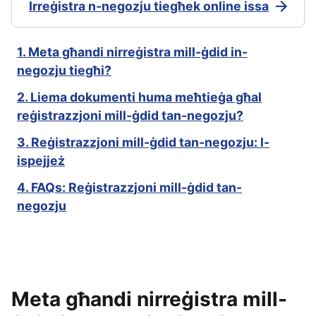
Irreġistra n-negozju tiegħek online issa
1. Meta għandi nirreġistra mill-ġdid in-
negozju tiegħi?
2. Liema dokumenti huma meħtieġa għal
reġistrazzjoni mill-ġdid tan-negozju?
3. Reġistrazzjoni mill-ġdid tan-negozju: l-
ispejjeż
4. FAQs: Reġistrazzjoni mill-ġdid tan-
negozju
Meta għandi nirreġistra mill-