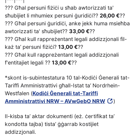
??? Għal persuni fiżiċi u sħab awtorizzati ta'
sħubijiet li mhumiex persuni ġuridiċi??
26,00 €
??
??? Għal persuni ġuridiċi, anke jekk huma msieħba
awtorizzati ta' sħubijiet??
33,00 €
??
??? Għal kull rappreżentant legali addizzjonali fil-
każ ta’ persuni fiżiċi?
13,00 €
??
??? Għal kull rappreżentant legali addizzjonali
f'entitajiet legali ??
13,00 €
??
*skont is-subintestatura 10 tal-Kodiċi Ġenerali tat-
Tariffi Amministrattivi għall-Istat ta’ Nordrhein-
Westfalen (
Kodiċi Ġenerali tat-Tariffi
Amministrattivi NRW – AVwGebO NRW
)
Il-kisba ta’ aktar dokumenti (eż. ċertifikat ta’
kondotta tajba) tista’ ġġarrab kostijiet
addizzjonali.