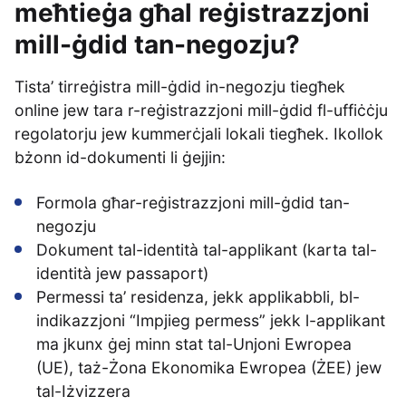
meħtieġa għal reġistrazzjoni
mill-ġdid tan-negozju?
Tista’ tirreġistra mill-ġdid in-negozju tiegħek
online jew tara r-reġistrazzjoni mill-ġdid fl-uffiċċju
regolatorju jew kummerċjali lokali tiegħek. Ikollok
bżonn id-dokumenti li ġejjin:
Formola għar-reġistrazzjoni mill-ġdid tan-
negozju
Dokument tal-identità tal-applikant (karta tal-
identità jew passaport)
Permessi ta’ residenza, jekk applikabbli, bl-
indikazzjoni “Impjieg permess” jekk l-applikant
ma jkunx ġej minn stat tal-Unjoni Ewropea
(UE), taż-Żona Ekonomika Ewropea (ŻEE) jew
tal-Iżvizzera