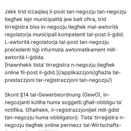
Jekk trid iċċaqlaq il-post tan-negozju tan-negozju
tiegħek lejn muniċipalità jew belt oħra, trid
tirreġistra biss in-negozju tiegħek mal-awtorità
regolatorja muniċipali kompetenti tal-post il-ġdid.
L-awtorità regolatorja tal-post tan-negozju
preċedenti tiġi infurmata awtomatikament mill-
awtorità l-ġdida.
[Hawnhekk tista’ tirreġistra n-negozju tiegħek
online fil-post il-ġdid.](/applikazzjoni/għażla tal-
prestazzjoni tar-reġistrazzjoni tan-negozju/)
Skont §14 tal-Gewerbeordnung (GewO), in-
negozjanti kollha huma soġġetti għall-obbligu ta’
notifika. Għalhekk, ir-reġistrazzjonijiet mill-ġdid
tan-negozju huma obbligatorji. Tista’ tirreġistra n-
negozju tiegħek online permezz tal-Wirtschafts-