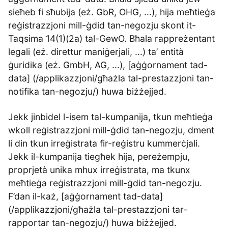
sieħeb fi sħubija (eż. GbR, OHG, ...), hija meħtieġa
reġistrazzjoni mill-ġdid tan-negozju skont it-
Taqsima 14(1)(2a) tal-GewO. Bħala rappreżentant
legali (eż. direttur maniġerjali, ...) ta’ entità
ġuridika (eż. GmbH, AG, ...), [aġġornament tad-
data] (/applikazzjoni/għażla tal-prestazzjoni tan-
notifika tan-negozju/) huwa biżżejjed.
Jekk jinbidel l-isem tal-kumpanija, tkun meħtieġa
wkoll reġistrazzjoni mill-ġdid tan-negozju, dment
li din tkun irreġistrata fir-reġistru kummerċjali.
Jekk il-kumpanija tiegħek hija, pereżempju,
proprjetà unika mhux irreġistrata, ma tkunx
meħtieġa reġistrazzjoni mill-ġdid tan-negozju.
F’dan il-każ, [aġġornament tad-data]
(/applikazzjoni/għażla tal-prestazzjoni tar-
rapportar tan-negozju/) huwa biżżejjed.