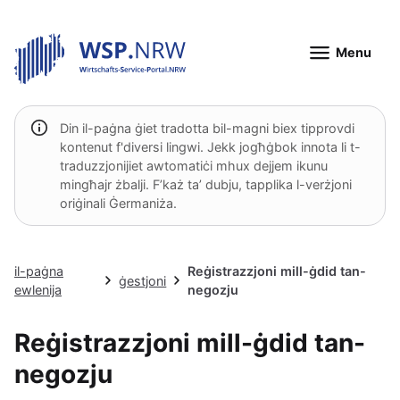
Menu
Din il-paġna ġiet tradotta bil-magni biex tipprovdi
kontenut f'diversi lingwi. Jekk jogħġbok innota li t-
traduzzjonijiet awtomatiċi mhux dejjem ikunu
mingħajr żbalji. F’każ ta’ dubju, tapplika l-verżjoni
oriġinali Ġermaniża.
il-paġna
Reġistrazzjoni mill-ġdid tan-
ġestjoni
ewlenija
negozju
Reġistrazzjoni mill-ġdid tan-
negozju