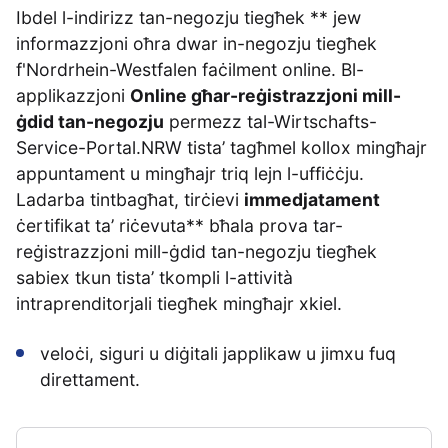
Ibdel l-indirizz tan-negozju tiegħek ** jew
informazzjoni oħra dwar in-negozju tiegħek
f'Nordrhein-Westfalen faċilment online. Bl-
applikazzjoni
Online għar-reġistrazzjoni mill-
ġdid tan-negozju
permezz tal-Wirtschafts-
Service-Portal.NRW tista’ tagħmel kollox mingħajr
appuntament u mingħajr triq lejn l-uffiċċju.
Ladarba tintbagħat, tirċievi
immedjatament
ċertifikat ta’ riċevuta** bħala prova tar-
reġistrazzjoni mill-ġdid tan-negozju tiegħek
sabiex tkun tista’ tkompli l-attività
intraprenditorjali tiegħek mingħajr xkiel.
veloċi, siguri u diġitali japplikaw u jimxu fuq
direttament.