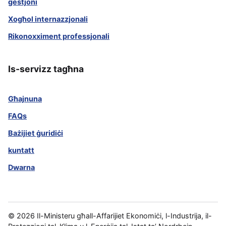
ġestjoni
Xogħol internazzjonali
Rikonoxximent professjonali
Is-servizz tagħna
Għajnuna
FAQs
Bażijiet ġuridiċi
kuntatt
Dwarna
©
2026
Il-Ministeru għall-Affarijiet Ekonomiċi, l-Industrija, il-