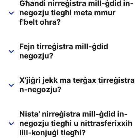
Għandi nirreġistra mill-ġdid in-
negozju tiegħi meta mmur
f'belt oħra?
Fejn tirreġistra mill-ġdid
negozju?
X'jiġri jekk ma terġax tirreġistra
n-negozju?
Nista' nirreġistra mill-ġdid in-
negozju tiegħi u nittrasferixxih
lill-konjuġi tiegħi?