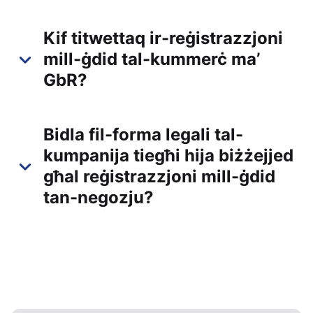
Kif titwettaq ir-reġistrazzjoni
mill-ġdid tal-kummerċ ma’
GbR?
Bidla fil-forma legali tal-
kumpanija tiegħi hija biżżejjed
għal reġistrazzjoni mill-ġdid
tan-negozju?