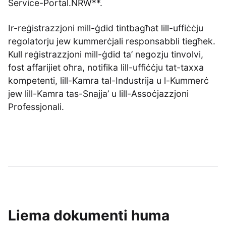
Service-Portal.NRW**.
Ir-reġistrazzjoni mill-ġdid tintbagħat lill-uffiċċju
regolatorju jew kummerċjali responsabbli tiegħek.
Kull reġistrazzjoni mill-ġdid ta’ negozju tinvolvi,
fost affarijiet oħra, notifika lill-uffiċċju tat-taxxa
kompetenti, lill-Kamra tal-Industrija u l-Kummerċ
jew lill-Kamra tas-Snajja’ u lill-Assoċjazzjoni
Professjonali.
Liema dokumenti huma