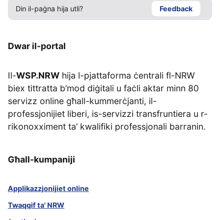
Din il-paġna hija utli?
Feedback
Dwar il-portal
Il-
WSP.NRW
hija l-pjattaforma ċentrali fl-NRW
biex tittratta b’mod diġitali u faċli aktar minn 80
servizz online għall-kummerċjanti, il-
professjonijiet liberi, is-servizzi transfruntiera u r-
rikonoxximent ta’ kwalifiki professjonali barranin.
Għall-kumpaniji
Applikazzjonijiet online
Twaqqif ta' NRW