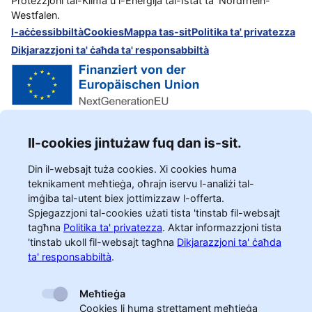
Protezzjoni tal-Klima u l-Enerġija tal-Istat ta’ Nordrhein-
Westfalen.
l-aċċessibbiltà
Cookies
Mappa tas-sit
Politika ta' privatezza
Dikjarazzjoni ta' ċaħda ta' responsabbiltà
Il-cookies jintużaw fuq dan is-sit.
Din il-websajt tuża cookies. Xi cookies huma
teknikament meħtieġa, oħrajn iservu l-analiżi tal-
imġiba tal-utent biex jottimizzaw l-offerta.
Spjegazzjoni tal-cookies użati tista 'tinstab fil-websajt
tagħna
Politika ta' privatezza
.
Aktar informazzjoni tista
'tinstab ukoll fil-websajt tagħna
Dikjarazzjoni ta' ċaħda
ta' responsabbiltà
.
Meħtieġa
Cookies li huma strettament meħtieġa