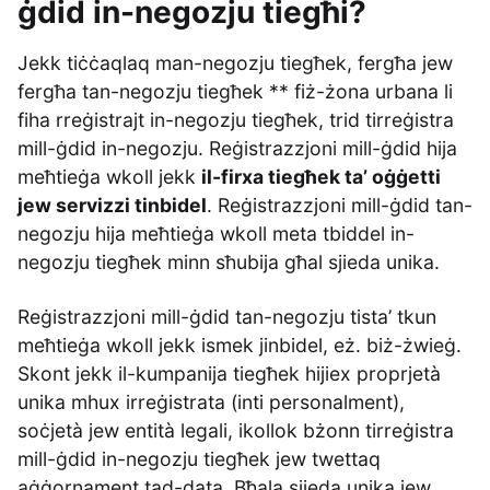
ġdid in-negozju tiegħi?
Jekk tiċċaqlaq man-negozju tiegħek, fergħa jew
fergħa tan-negozju tiegħek ** fiż-żona urbana li
fiha rreġistrajt in-negozju tiegħek, trid tirreġistra
mill-ġdid in-negozju. Reġistrazzjoni mill-ġdid hija
meħtieġa wkoll jekk
il-firxa tiegħek ta’ oġġetti
jew servizzi tinbidel
. Reġistrazzjoni mill-ġdid tan-
negozju hija meħtieġa wkoll meta tbiddel in-
negozju tiegħek minn sħubija għal sjieda unika.
Reġistrazzjoni mill-ġdid tan-negozju tista’ tkun
meħtieġa wkoll jekk ismek jinbidel, eż. biż-żwieġ.
Skont jekk il-kumpanija tiegħek hijiex proprjetà
unika mhux irreġistrata (inti personalment),
soċjetà jew entità legali, ikollok bżonn tirreġistra
mill-ġdid in-negozju tiegħek jew twettaq
aġġornament tad-data. Bħala sjieda unika jew