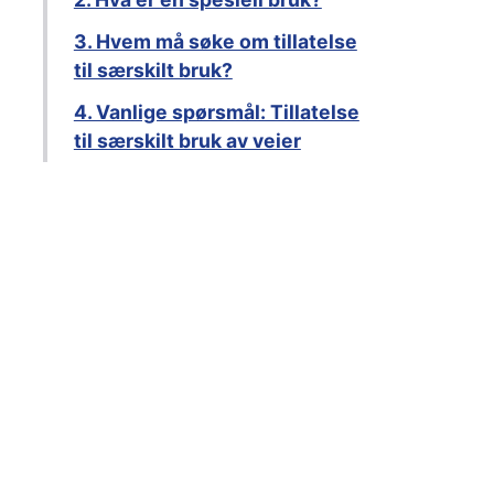
3. Hvem må søke om tillatelse
til særskilt bruk?
4. Vanlige spørsmål: Tillatelse
til særskilt bruk av veier