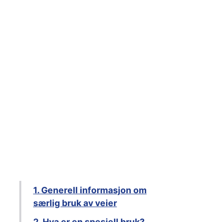
1. Generell informasjon om
særlig bruk av veier
2. Hva er en spesiell bruk?