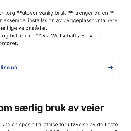
ller torg **utover vanlig bruk **, trenger du en **
 for eksempel installasjon av byggeplasscontainere
fentlige veiområder.
 og helt online ** via Wirtschafts-Service-
ontoret.
line nå
om særlig bruk av veier
ikke en spesiell tillatelse for utøvelse av de fleste