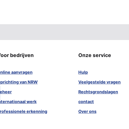
oor bedrijven
Onze service
nline aanvragen
Hulp
prichting van NRW
Veelgestelde vragen
eheer
Rechtsgrondslagen
nternationaal werk
contact
rofessionele erkenning
Over ons