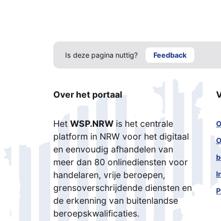
Is deze pagina nuttig?
Feedback
Over het portaal
V
Het
WSP.NRW
is het centrale
O
platform in NRW voor het digitaal
O
en eenvoudig afhandelen van
b
meer dan 80 onlinediensten voor
I
handelaren, vrije beroepen,
grensoverschrijdende diensten en
P
de erkenning van buitenlandse
beroepskwalificaties.