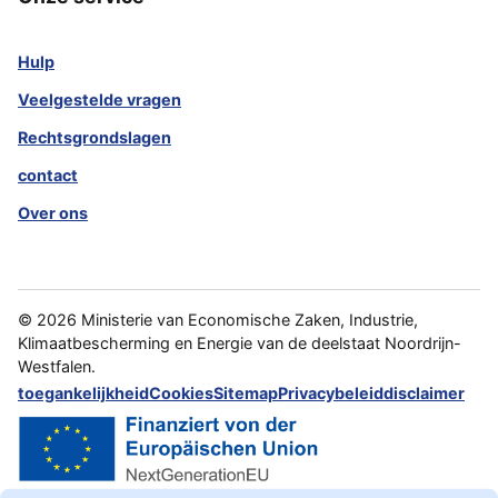
Hulp
Veelgestelde vragen
Rechtsgrondslagen
contact
Over ons
©
2026
Ministerie van Economische Zaken, Industrie,
Klimaatbescherming en Energie van de deelstaat Noordrijn-
Westfalen.
toegankelijkheid
Cookies
Sitemap
Privacybeleid
disclaimer