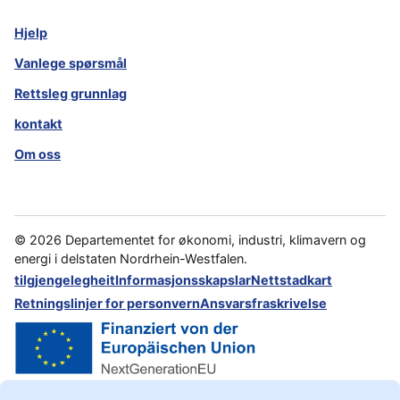
Hjelp
Vanlege spørsmål
Rettsleg grunnlag
kontakt
Om oss
©
2026
Departementet for økonomi, industri, klimavern og
energi i delstaten Nordrhein-Westfalen.
tilgjengelegheit
Informasjonsskapslar
Nettstadkart
Retningslinjer for personvern
Ansvarsfraskrivelse