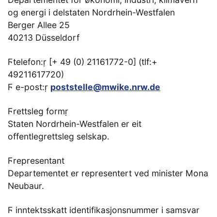
og energi i delstaten Nordrhein-Westfalen
Berger Allee 25
40213 Düsseldorf
Ϝtelefon:ṛ [+ 49 (0) 21161772-0] (tlf:+
49211617720)
Ϝ e-post:ṛ
poststelle@mwike.nrw.de
Ϝrettsleg formṛ
Staten Nordrhein-Westfalen er eit
offentlegrettsleg selskap.
Ϝrepresentant
Departementet er representert ved minister Mona
Neubaur.
Ϝ inntektsskatt identifikasjonsnummer i samsvar