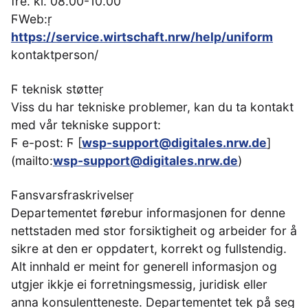
fre. kl. 08.00-10.00
ϜWeb:ṛ
https://service.wirtschaft.nrw/help/uniform
kontaktperson/
Ϝ teknisk støtteṛ
Viss du har tekniske problemer, kan du ta kontakt
med vår tekniske support:
Ϝ e-post: Ϝ [
wsp-support@digitales.nrw.de
]
(mailto:
wsp-support@digitales.nrw.de
)
Ϝansvarsfraskrivelseṛ
Departementet førebur informasjonen for denne
nettstaden med stor forsiktigheit og arbeider for å
sikre at den er oppdatert, korrekt og fullstendig.
Alt innhald er meint for generell informasjon og
utgjer ikkje ei forretningsmessig, juridisk eller
anna konsulentteneste. Departementet tek på seg