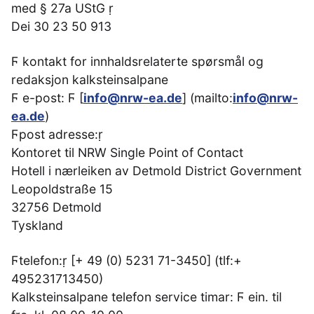
med § 27a UStG ṛ
Dei 30 23 50 913
Ϝ kontakt for innhaldsrelaterte spørsmål og
redaksjon kalksteinsalpane
Ϝ e-post: Ϝ [
info@nrw-ea.de
] (mailto:
info@nrw-
ea.de
)
Ϝpost adresse:ṛ
Kontoret til NRW Single Point of Contact
Hotell i nærleiken av Detmold District Government
Leopoldstraße 15
32756 Detmold
Tyskland
Ϝtelefon:ṛ [+ 49 (0) 5231 71-3450] (tlf:+
495231713450)
Kalksteinsalpane telefon service timar: Ϝ ein. til