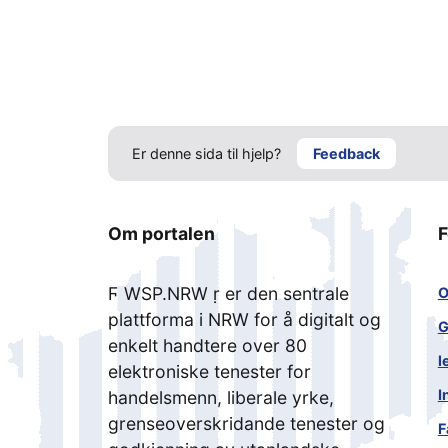
Er denne sida til hjelp?
Feedback
Om portalen
F
Ϝ WSP.NRW ṛ er den sentrale
O
plattforma i NRW for å digitalt og
G
enkelt handtere over 80
l
elektroniske tenester for
I
handelsmenn, liberale yrke,
grenseoverskridande tenester og
F