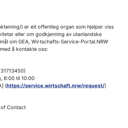
teining/) er eit offentleg organ som hjelper viss
itetar eller om godkjenning av utanlandske
ørsmål om GEA, Wirtschafts-Service-Portal.NRW
l med å kontakte oss:
5231713450)
, 8:00 til 10:00
] (
https://service.wirtschaft.nrw/request/
)
 of Contact