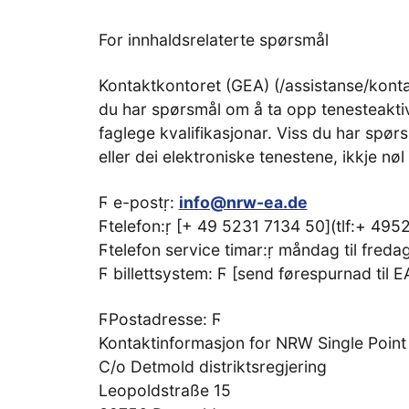
For innhaldsrelaterte spørsmål
Kontaktkontoret (GEA) (/assistanse/kontak
du har spørsmål om å ta opp tenesteaktiv
faglege kvalifikasjonar. Viss du har sp
eller dei elektroniske tenestene, ikkje nø
Ϝ e-postṛ:
info@nrw-ea.de
Ϝtelefon:ṛ [+ 49 5231 7134 50](tlf:+ 49
Ϝtelefon service timar:ṛ måndag til fredag
Ϝ billettsystem: Ϝ [send førespurnad til EA
ϜPostadresse: Ϝ
Kontaktinformasjon for NRW Single Point
C/o Detmold distriktsregjering
Leopoldstraße 15