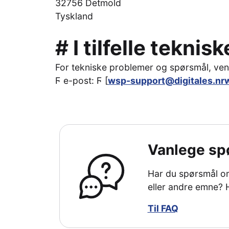
32756 Detmold
Tyskland
# I tilfelle tekni
For tekniske problemer og spørsmål, ven
Ϝ e-post: Ϝ [
wsp-support@digitales.nr
Vanlege sp
Har du spørsmål om
eller andre emne? H
Til FAQ