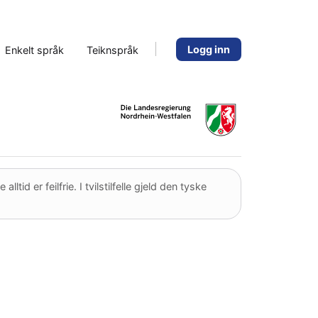
Logg inn
Enkelt språk
Teiknspråk
d er feilfrie. I tvilstilfelle gjeld den tyske