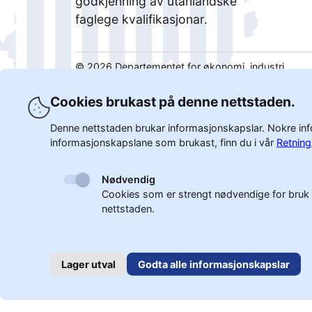
godkjenning av utanlandske
faglege kvalifikasjonar.
©
2026
Departementet for økonomi, industri,
klimavern og energi i delstaten Nordrhein-
Westfalen.
Cookies brukast på denne nettstaden.
Denne nettstaden brukar informasjonskapslar. Nokre info
informasjonskapslane som brukast, finn du i vår
Retning
Nødvendig
Cookies som er strengt nødvendige for bruk
nettstaden.
Lager utval
Godta alle informasjonskapslar