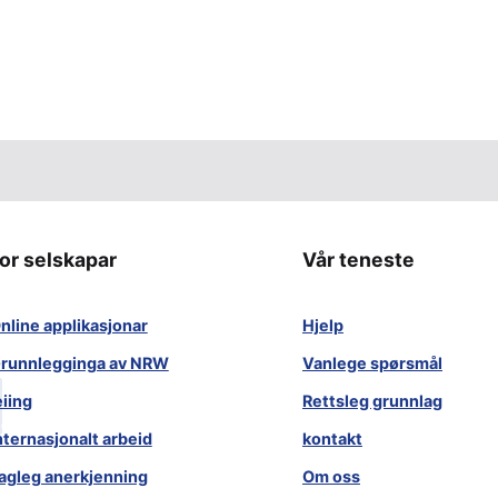
or selskapar
Vår teneste
nline applikasjonar
Hjelp
runnlegginga av NRW
Vanlege spørsmål
eiing
Rettsleg grunnlag
nternasjonalt arbeid
kontakt
agleg anerkjenning
Om oss