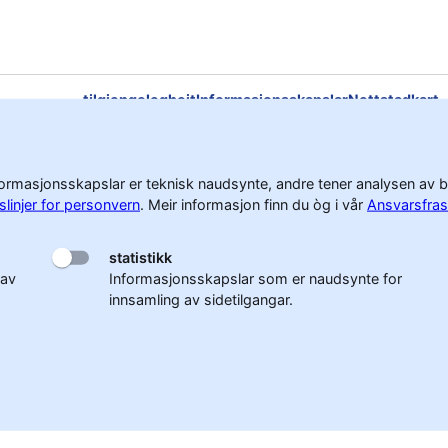
tilgjengelegheit
Informasjonsskapslar
Nettstadkart
Retningslinjer for personvern
Ansvarsfraskrivelse
rmasjonsskapslar er teknisk naudsynte, andre tener analysen av bruk
slinjer for personvern
.
Meir informasjon finn du òg i vår
Ansvarsfras
statistikk
 av
Informasjonsskapslar som er naudsynte for
innsamling av sidetilgangar.