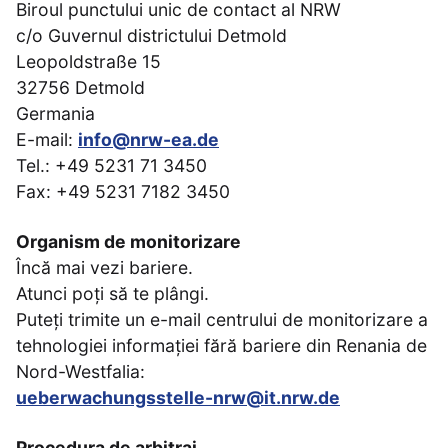
Biroul punctului unic de contact al NRW
c/o Guvernul districtului Detmold
Leopoldstraße 15
32756 Detmold
Germania
E-mail:
info@nrw-ea.de
Tel.: +49 5231 71 3450
Fax: +49 5231 7182 3450
Organism de monitorizare
Încă mai vezi bariere.
Atunci poți să te plângi.
Puteți trimite un e-mail centrului de monitorizare a
tehnologiei informației fără bariere din Renania de
Nord-Westfalia:
ueberwachungsstelle-nrw@it.nrw.de
Procedura de arbitraj