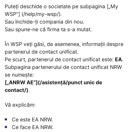
Puteți deschide o societate pe subpagina [„My
WSP”] (/help/my-wsp/).
Sau închide-ți compania din nou.
Sau spune-ne că firma ta s-a mutat.
În WSP veți găsi, de asemenea, informații despre
partenerul de contact unificat.
Pe scurt, partenerul de contact unificat este:
EA
.
Subpagina partenerului de contact unificat NRW
se numește:
[„ANRW AE”](/asistență/punct unic de
contact/)
.
Vă explicăm:
Ce este EA NRW.
Ce face EA NRW.