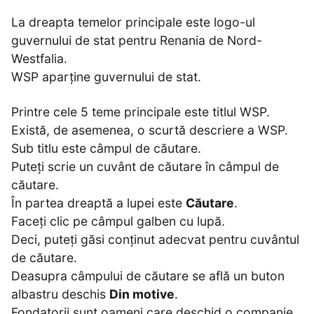
La dreapta temelor principale este logo-ul
guvernului de stat pentru Renania de Nord-
Westfalia.
WSP aparține guvernului de stat.
Printre cele 5 teme principale este titlul WSP.
Există, de asemenea, o scurtă descriere a WSP.
Sub titlu este câmpul de căutare.
Puteți scrie un cuvânt de căutare în câmpul de
căutare.
În partea dreaptă a lupei este
Căutare
.
Faceți clic pe câmpul galben cu lupă.
Deci, puteți găsi conținut adecvat pentru cuvântul
de căutare.
Deasupra câmpului de căutare se află un buton
albastru deschis
Din motive
.
Fondatorii sunt oameni care deschid o companie.