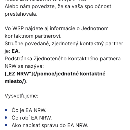
Alebo nám povedzte, že sa vaša spoločnosť
presťahovala.
Vo WSP nájdete aj informácie o Jednotnom
kontaktnom partnerovi.
Stručne povedané, zjednotený kontaktný partner
je:
EA
.
Podstránka Zjednoteného kontaktného partnera
NRW sa nazýva:
[„EZ NRW“](/pomoc/jednotné kontaktné
miesto/)
.
Vysvetľujeme:
Čo je EA NRW.
Čo robí EA NRW.
Ako napísať správu do EA NRW.