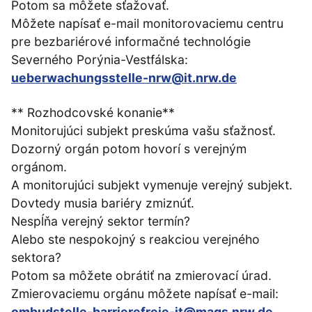
Potom sa môžete sťažovať.
Môžete napísať e-mail monitorovaciemu centru
pre bezbariérové informačné technológie
Severného Porýnia-Vestfálska:
ueberwachungsstelle-nrw@it.nrw.de
** Rozhodcovské konanie**
Monitorujúci subjekt preskúma vašu sťažnosť.
Dozorný orgán potom hovorí s verejným
orgánom.
A monitorujúci subjekt vymenuje verejný subjekt.
Dovtedy musia bariéry zmiznúť.
Nespĺňa verejný sektor termín?
Alebo ste nespokojný s reakciou verejného
sektora?
Potom sa môžete obrátiť na zmierovací úrad.
Zmierovaciemu orgánu môžete napísať e-mail:
ombudstelle-barrierefreie-it@mags.nrw.de