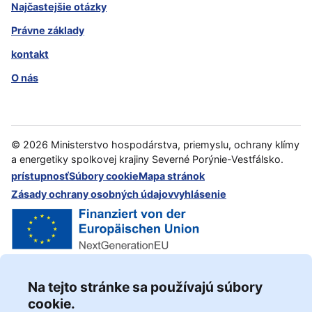
Najčastejšie otázky
Právne základy
kontakt
O nás
©
2026
Ministerstvo hospodárstva, priemyslu, ochrany klímy
a energetiky spolkovej krajiny Severné Porýnie-Vestfálsko.
prístupnosť
Súbory cookie
Mapa stránok
Zásady ochrany osobných údajov
vyhlásenie
Na tejto stránke sa používajú súbory
cookie.