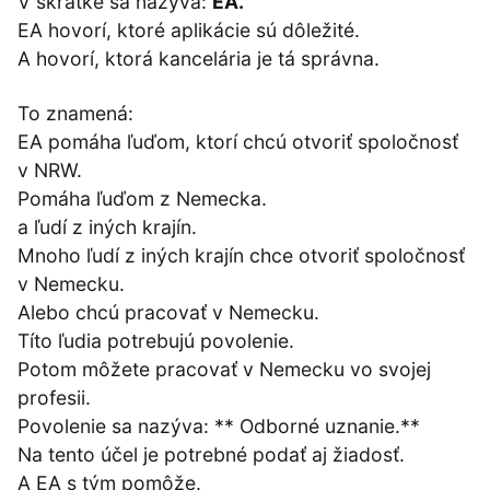
V skratke sa nazýva:
EA.
EA hovorí, ktoré aplikácie sú dôležité.
A hovorí, ktorá kancelária je tá správna.
To znamená:
EA pomáha ľuďom, ktorí chcú otvoriť spoločnosť
v NRW.
Pomáha ľuďom z Nemecka.
a ľudí z iných krajín.
Mnoho ľudí z iných krajín chce otvoriť spoločnosť
v Nemecku.
Alebo chcú pracovať v Nemecku.
Títo ľudia potrebujú povolenie.
Potom môžete pracovať v Nemecku vo svojej
profesii.
Povolenie sa nazýva: ** Odborné uznanie.**
Na tento účel je potrebné podať aj žiadosť.
A EA s tým pomôže.