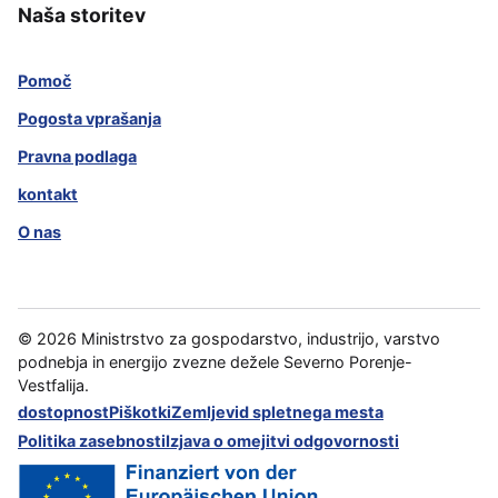
Naša storitev
Pomoč
Pogosta vprašanja
Pravna podlaga
kontakt
O nas
©
2026
Ministrstvo za gospodarstvo, industrijo, varstvo
podnebja in energijo zvezne dežele Severno Porenje-
Vestfalija.
dostopnost
Piškotki
Zemljevid spletnega mesta
Politika zasebnosti
Izjava o omejitvi odgovornosti