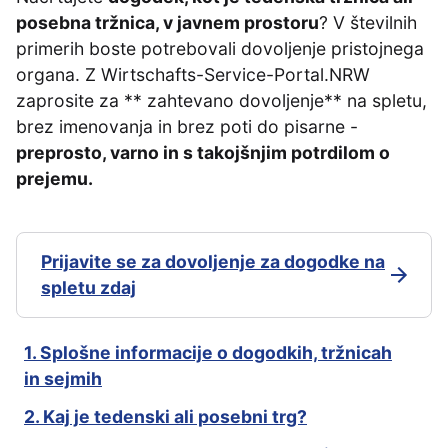
posebna tržnica, v javnem prostoru
? V številnih
primerih boste potrebovali dovoljenje pristojnega
organa. Z Wirtschafts-Service-Portal.NRW
zaprosite za ** zahtevano dovoljenje** na spletu,
brez imenovanja in brez poti do pisarne -
preprosto, varno in s takojšnjim potrdilom o
prejemu.
Prijavite se za dovoljenje za dogodke na
spletu zdaj
1. Splošne informacije o dogodkih, tržnicah
in sejmih
2. Kaj je tedenski ali posebni trg?