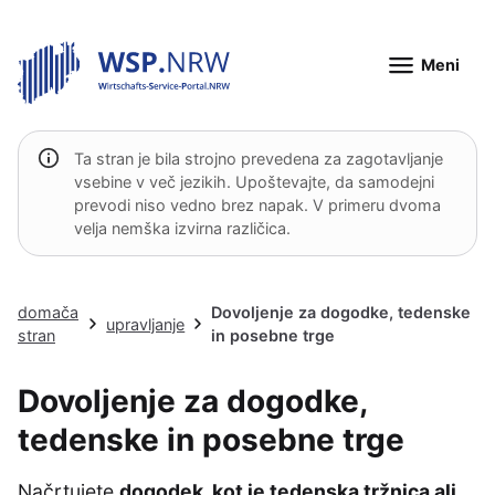
Meni
Ta stran je bila strojno prevedena za zagotavljanje
vsebine v več jezikih. Upoštevajte, da samodejni
prevodi niso vedno brez napak. V primeru dvoma
velja nemška izvirna različica.
domača
Dovoljenje za dogodke, tedenske
upravljanje
stran
in posebne trge
Dovoljenje za dogodke,
tedenske in posebne trge
Načrtujete
dogodek, kot je tedenska tržnica ali