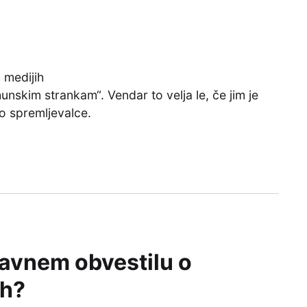
h medijih
unskim strankam“. Vendar to velja le, če jim je
jo spremljevalce.
 javnem obvestilu o
ih?