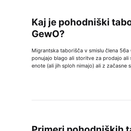
Kaj je pohodniški tab
GewO?
Migrantska taborišča v smislu člena 56a
ponujajo blago ali storitve za prodajo al
enote (ali jih sploh nimajo) ali z začasne 
Primeri pohodniških 