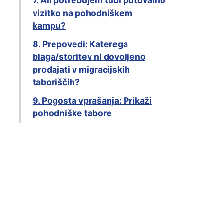
7. Ali potrebujem tudi potovalno
vizitko na pohodniškem
kampu?
8. Prepovedi: Katerega
blaga/storitev ni dovoljeno
prodajati v migracijskih
taboriščih?
9. Pogosta vprašanja: Prikaži
pohodniške tabore