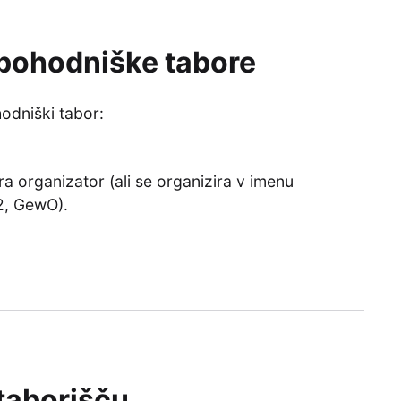
 pohodniške tabore
odniški tabor:
a organizator (ali se organizira v imenu
 2, GewO).
taborišču