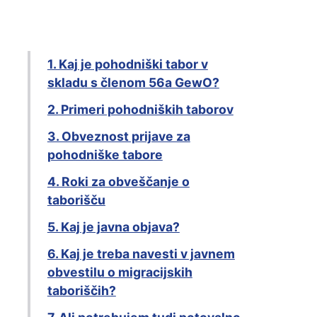
1. Kaj je pohodniški tabor v
skladu s členom 56a GewO?
2. Primeri pohodniških taborov
3. Obveznost prijave za
pohodniške tabore
4. Roki za obveščanje o
taborišču
5. Kaj je javna objava?
6. Kaj je treba navesti v javnem
obvestilu o migracijskih
taboriščih?