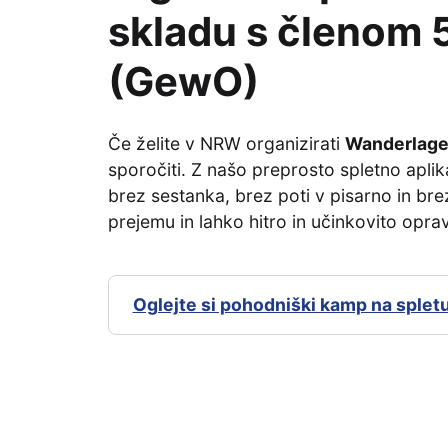
skladu s členom
(GewO)
Če želite v NRW organizirati
Wanderlage
sporočiti. Z našo preprosto spletno aplik
brez sestanka, brez poti v pisarno in brez
prejemu in lahko hitro in učinkovito opra
Oglejte si pohodniški kamp na spletu