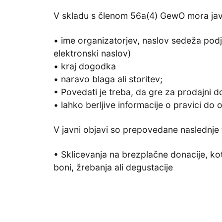
V skladu s členom 56a(4) GewO mora javn
• ime organizatorjev, naslov sedeža podje
elektronski naslov)
• kraj dogodka
• naravo blaga ali storitev;
• Povedati je treba, da gre za prodajni 
• lahko berljive informacije o pravici d
V javni objavi so prepovedane naslednje 
• Sklicevanja na brezplačne donacije, kot
boni, žrebanja ali degustacije