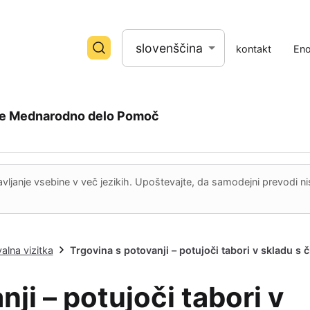
slovenščina
kontakt
Eno
e
Mednarodno delo
Pomoč
tavljanje vsebine v več jezikih. Upoštevajte, da samodejni prevodi 
alna vizitka
Trgovina s potovanji – potujoči tabori v sklad
ji – potujoči tabori v