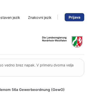
Prijava
staven jezik
Znakovni jezik
niso vedno brez napak. V primeru dvoma velja
u s členom 56a Gewerbeordnung (GewO)