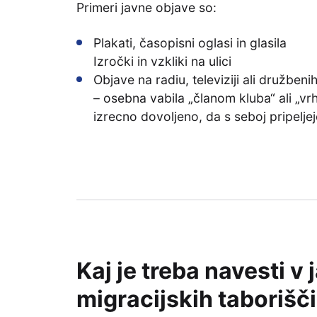
Primeri javne objave so:
Plakati, časopisni oglasi in glasila
Izročki in vzkliki na ulici
Objave na radiu, televiziji ali družbeni
– osebna vabila „članom kluba“ ali „vrh
izrecno dovoljeno, da s seboj pripelje
Kaj je treba navesti v
migracijskih taborišč