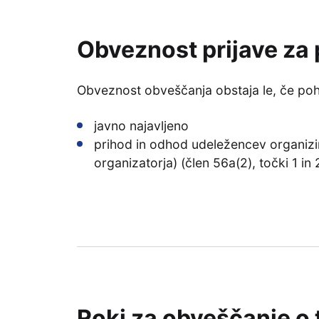
Obveznost prijave za
Obveznost obveščanja obstaja le, če poh
javno najavljeno
prihod in odhod udeležencev organizir
organizatorja) (člen 56a(2), točki 1 in
Roki za obveščanje o 