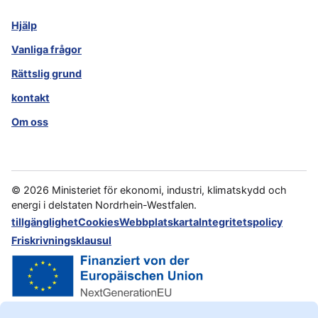
Hjälp
Vanliga frågor
Rättslig grund
kontakt
Om oss
©
2026
Ministeriet för ekonomi, industri, klimatskydd och
energi i delstaten Nordrhein-Westfalen.
tillgänglighet
Cookies
Webbplatskarta
Integritetspolicy
Friskrivningsklausul