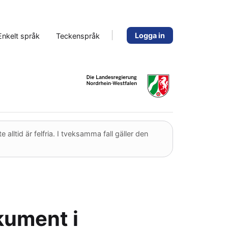
Logga in
Enkelt språk
Teckenspråk
lltid är felfria. I tveksamma fall gäller den
kument i