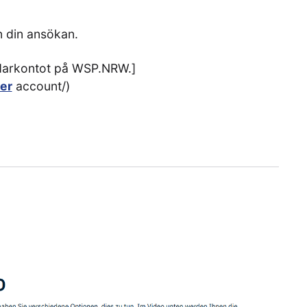
 din ansökan.
ndarkontot på WSP.NRW.]
er
account/)