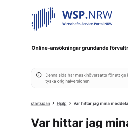
Online-ansökningar
grundande
förvalt
Denna sida har maskinöversatts för att ge in
tyska originalversionen.
startsidan
Hjälp
Var hittar jag mina medd
Var hittar jag m