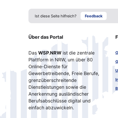
Ist diese Seite hilfreich?
Feedback
Über das Portal
F
Das
WSP.NRW
ist die zentrale
O
Plattform in NRW, um über 80
G
Online-Dienste für
U
Gewerbetreibende, Freie Berufe,
I
grenzüberschreitende
Dienstleistungen sowie die
B
Anerkennung ausländischer
Berufsabschlüsse digital und
einfach abzuwickeln.