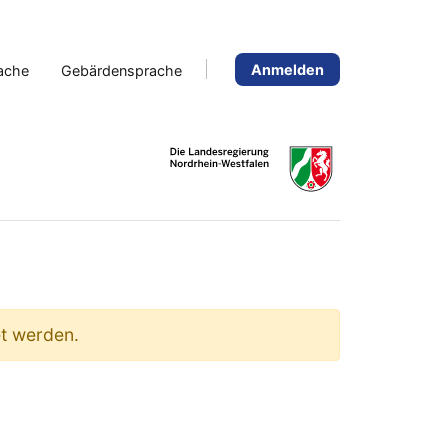
Anmelden
rache
Gebärdensprache
et werden.