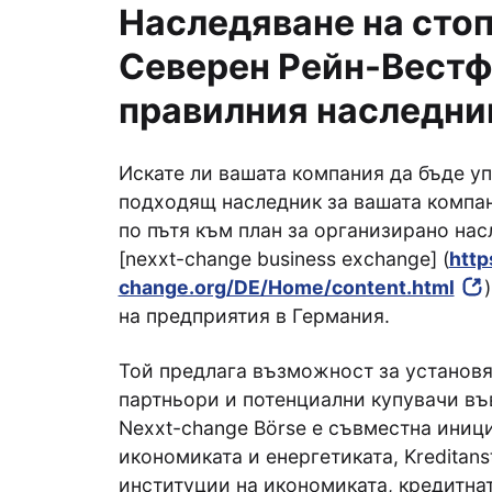
Наследяване на стоп
Северен Рейн-Вестф
правилния наследни
Искате ли вашата компания да бъде у
подходящ наследник за вашата компа
по пътя към план за организирано нас
[nexxt-change business exchange] (
http
change.org/DE/Home/content.html
на предприятия в Германия.
Той предлага възможност за установя
партньори и потенциални купувачи въ
Nexxt-change Börse е съвместна иниц
икономиката и енергетиката, Kreditanst
институции на икономиката, кредитна