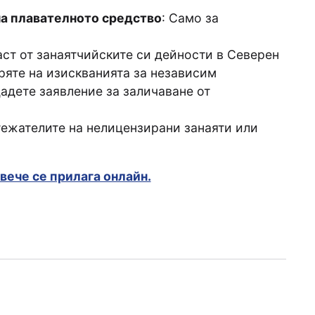
на плавателното средство
: Само за
аст от занаятчийските си дейности в Северен
ряте на изискванията за независим
дадете заявление за заличаване от
итежателите на нелицензирани занаяти или
вече се прилага онлайн.