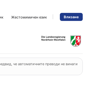
Влизане
ик
Жестомимичен език
редвид, че автоматичните преводи не винаги