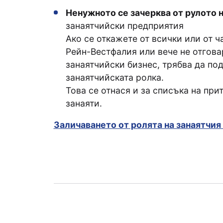
Ненужното се зачерква от рулото 
занаятчийски предприятия
Ако се откажете от всички или от ч
Рейн-Вестфалия или вече не отгова
занаятчийски бизнес, трябва да по
занаятчийската ролка.
Това се отнася и за списъка на пр
занаяти.
Заличаването от ролята на занаятчия 