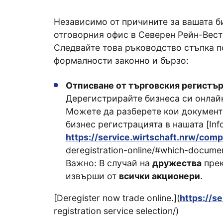
Независимо от причините за вашата б
отговорния офис в Северен Рейн-Вест
Следвайте това ръководство стъпка по
формалности законно и бързо:
Отписване от търговския регистъ
Дерегистрирайте бизнеса си онлайн
Можете да разберете кои документи
бизнес регистрацията в нашата [Inform
https://service.wirtschaft.nrw/com
deregistration-online/#which-docum
Важно:
В случай на
дружества
прек
извърши от
всички акционери
.
[Deregister now trade online.](
https://se
registration service selection/)