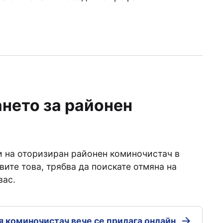
нето за районен
си на оторизиран районен коминочистач в
ите това, трябва да поискате отмяна на
вас.
я коминочистач вече се прилага онлайн