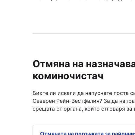
Отмяна на назначава
коминочистач
Бихте ли искали да напуснете поста 
Северен Рейн-Вестфалия? За да направ
срещата от органа, който отговаря за 
Отмяната на поръчката за районни