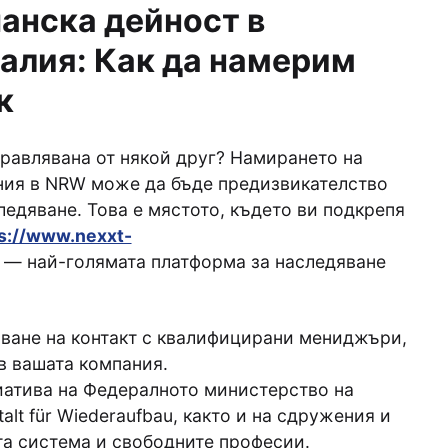
анска дейност в
алия: Как да намерим
к
правлявана от някой друг? Намирането на
ния в NRW може да бъде предизвикателство
ледяване. Това е мястото, където ви подкрепя
s://www.nexxt-
) — най-голямата платформа за наследяване
ване на контакт с квалифицирани мениджъри,
в вашата компания.
иатива на Федералното министерство на
alt für Wiederaufbau, както и на сдружения и
та система и свободните професии.