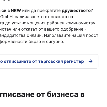
 си в NRW
или да прекратите
дружеството
?
GmbH, заличаването от ролката на
ата до упълномощения районен коминочистач
стач или отказът от вашето одобрение -
кандидатства онлайн. Използвайте нашия прост
формалности бързо и сигурно.
 отписването от търговския регистър
тписване от бизнеса в