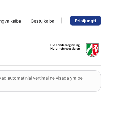
Prisijungti
ngva kalba
Gestų kalba
kad automatiniai vertimai ne visada yra be