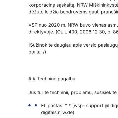
korporacinę sąskaitą. NRW Miškininkystė
dėžutė leidžia bendrovėms gauti pranešim
VSP nuo 2020 m. NRW buvo vienas asmuo
direktyvoje. (OL L 400, 2006 12 30, p. 
[Sužinokite daugiau apie verslo paslaugų p
portal /)
# # Techninė pagalba
Jūs turite techninių problemų, susisiekit
El. paštas: * * [wsp- support @ dig
digitals.nrw.de)