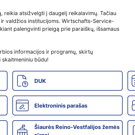
 reikia atsižvelgti į daugelį reikalavimų. Tačiau
r valdžios institucijoms. Wirtschafts-Service-
ant palengvinti prieigą prie paraiškų, išsamaus
rbios informacijos ir programų, skirtų
 skaitmeniniu būdu!
DUK
Elektroninis parašas
Šiaurės Reino-Vestfalijos žemės