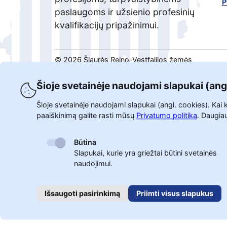
P
paslaugoms ir užsienio profesinių
kvalifikacijų pripažinimui.
©
2026
Šiaurės Reino-Vestfalijos žemės
ekonomikos, pramonės, klimato apsaugos ir
energetikos ministerija.
Šioje svetainėje naudojami slapukai (ang
Šioje svetainėje naudojami slapukai (angl. cookies). Kai 
paaiškinimą galite rasti mūsų
Privatumo politika
.
Daugiau
Būtina
Slapukai, kurie yra griežtai būtini svetainės
naudojimui.
Išsaugoti pasirinkimą
Priimti visus slapukus