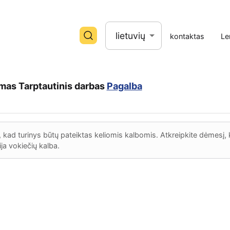
lietuvių
kontaktas
Le
ymas
Tarptautinis darbas
Pagalba
 kad turinys būtų pateiktas keliomis kalbomis. Atkreipkite dėmesį, 
ija vokiečių kalba.