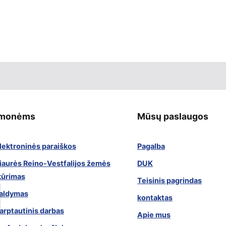
Įmonėms
Mūsų paslaugos
lektroninės paraiškos
Pagalba
iaurės Reino-Vestfalijos žemės
DUK
kūrimas
Teisinis pagrindas
aldymas
kontaktas
arptautinis darbas
Apie mus