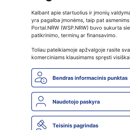
Kalbant apie startuolius ir įmonių valdymą,
yra pagalba įmonėms, taip pat asmenims i
Portal.NRW (WSP.NRW) buvo sukurta sieki
patikrinimo, terminų ar finansavimo.
Toliau pateikiamoje apžvalgoje rasite sva
komerciniams klausimams spręsti visiškai
Bendras informacinis punktas
Naudotojo paskyra
Teisinis pagrindas