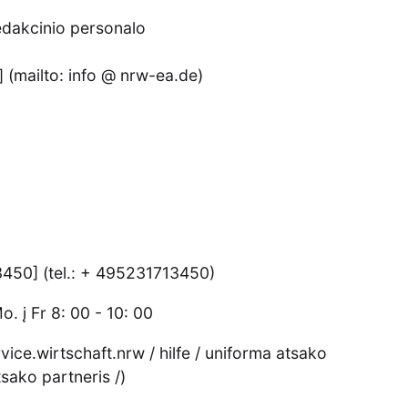
redakcinio personalo
] (mailto: info @ nrw-ea.de)
 3450] (tel.: + 495231713450)
. į Fr 8: 00 - 10: 00
ervice.wirtschaft.nrw / hilfe / uniforma atsako
tsako partneris /)