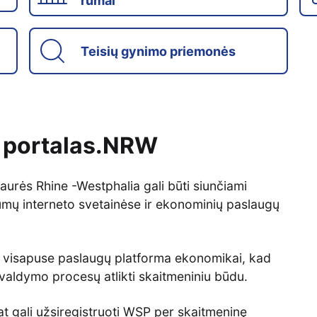
rūmai
Teisių gynimo priemonės
 portalas.NRW
aurės Rhine -Westphalia gali būti siunčiami
ūmų interneto svetainėse ir ekonominių paslaugų
ų visapuse paslaugų platforma ekonomikai, kad
valdymo procesų atlikti skaitmeniniu būdu.
at gali užsiregistruoti WSP per skaitmeninę