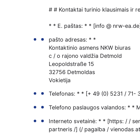
# # Kontaktai turinio klausimais ir 
* * E. paštas: * * [info @ nrw-ea.de
pašto adresas: * *
Kontaktinio asmens NKW biuras
c / o rajono valdžia Detmold
Leopoldstraße 15
32756 Detmoldas
Vokietija
Telefonas: * * [+ 49 (0) 5231 / 71-
Telefono paslaugos valandos: * * Mo
Interneto svetainė: * * [https: / / s
partneris /] (/ pagalba / vienodas a