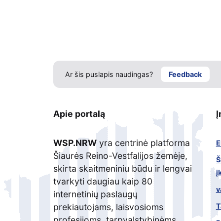
Ar šis puslapis naudingas?
Feedback
Apie portalą
WSP.NRW
yra centrinė platforma
E
Šiaurės Reino-Vestfalijos žemėje,
Š
skirta skaitmeniniu būdu ir lengvai
į
tvarkyti daugiau kaip 80
v
internetinių paslaugų
T
prekiautojams, laisvosioms
profesijoms, tarpvalstybinėms