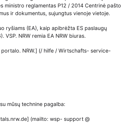
s ministro reglamentas P12 / 2014 Centrinė pašto
us ir dokumentus, sujungtus vienoje vietoje.
 ryšiams (EA), kaip apibrėžta ES paslaugų
86). VSP. NRW remia EA NRW biuras.
ortalo. NRW.] (/ hilfe / Wirtschafts- service-
e su mūsų technine pagalba:
itals.nrw.de] (mailto: wsp- support @