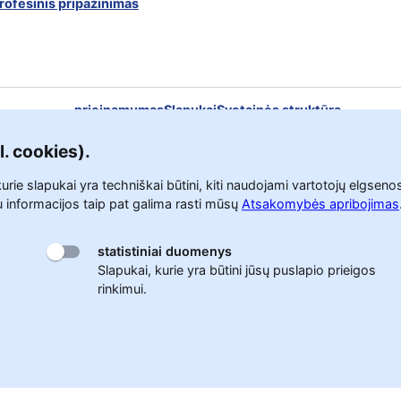
rofesinis pripažinimas
prieinamumas
Slapukai
Svetainės struktūra
Privatumo politika
Atsakomybės apribojimas
l. cookies).
kurie slapukai yra techniškai būtini, kiti naudojami vartotojų elgse
 informacijos taip pat galima rasti mūsų
Atsakomybės apribojimas
statistiniai duomenys
Slapukai, kurie yra būtini jūsų puslapio prieigos
rinkimui.