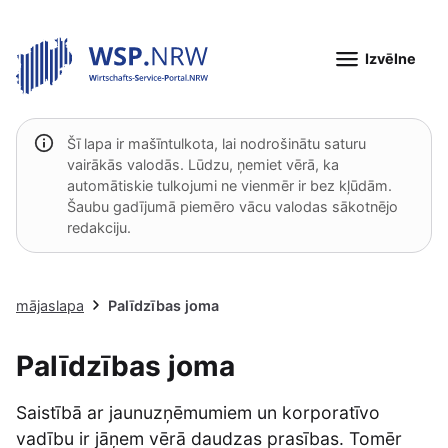
Izvēlne
Šī lapa ir mašīntulkota, lai nodrošinātu saturu
vairākās valodās. Lūdzu, ņemiet vērā, ka
automātiskie tulkojumi ne vienmēr ir bez kļūdām.
Šaubu gadījumā piemēro vācu valodas sākotnējo
redakciju.
mājaslapa
Palīdzības joma
Palīdzības joma
Saistībā ar jaunuzņēmumiem un korporatīvo
vadību ir jāņem vērā daudzas prasības. Tomēr