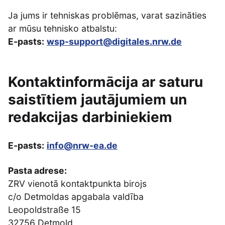
Ja jums ir tehniskas problēmas, varat sazināties
ar mūsu tehnisko atbalstu:
E-pasts:
wsp-support@digitales.nrw.de
Kontaktinformācija ar saturu
saistītiem jautājumiem un
redakcijas darbiniekiem
E-pasts:
info@nrw-ea.de
Pasta adrese:
ZRV vienotā kontaktpunkta birojs
c/o Detmoldas apgabala valdība
Leopoldstraße 15
32756 Detmold