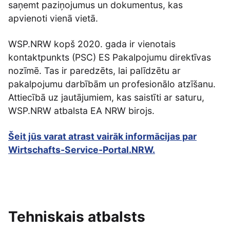
saņemt paziņojumus un dokumentus, kas
apvienoti vienā vietā.
WSP.NRW kopš 2020. gada ir vienotais
kontaktpunkts (PSC) ES Pakalpojumu direktīvas
nozīmē. Tas ir paredzēts, lai palīdzētu ar
pakalpojumu darbībām un profesionālo atzīšanu.
Attiecībā uz jautājumiem, kas saistīti ar saturu,
WSP.NRW atbalsta EA NRW birojs.
Šeit jūs varat atrast vairāk informācijas par
Wirtschafts-Service-Portal.NRW.
Tehniskais atbalsts