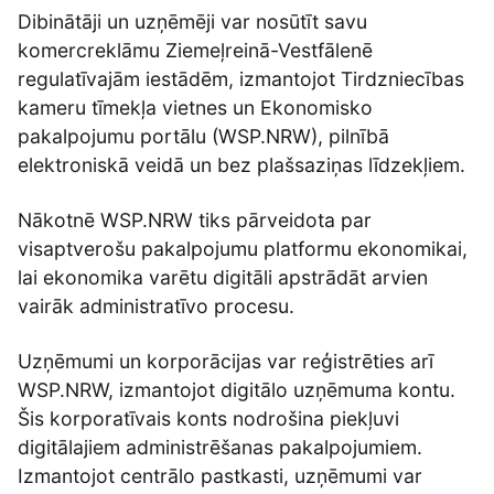
Dibinātāji un uzņēmēji var nosūtīt savu
komercreklāmu Ziemeļreinā-Vestfālenē
regulatīvajām iestādēm, izmantojot Tirdzniecības
kameru tīmekļa vietnes un Ekonomisko
pakalpojumu portālu (WSP.NRW), pilnībā
elektroniskā veidā un bez plašsaziņas līdzekļiem.
Nākotnē WSP.NRW tiks pārveidota par
visaptverošu pakalpojumu platformu ekonomikai,
lai ekonomika varētu digitāli apstrādāt arvien
vairāk administratīvo procesu.
Uzņēmumi un korporācijas var reģistrēties arī
WSP.NRW, izmantojot digitālo uzņēmuma kontu.
Šis korporatīvais konts nodrošina piekļuvi
digitālajiem administrēšanas pakalpojumiem.
Izmantojot centrālo pastkasti, uzņēmumi var