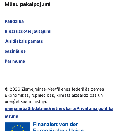
Mūsu pakalpojumi
Palīdzība
Bieži uzdotie jautājumi
Juridiskais pamats
sazināties
Par mums
©
2026
Ziemeļreinas-Vestfālenes federālās zemes
Ekonomikas, rūpniecības, klimata aizsardzības un
enerģētikas ministrija.
pieejamība
Sīkdatnes
Vietnes karte
Privātuma politika
atruna