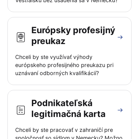
Vestfálsku bez usadenia sa v Nemecku?
Európsky profesijný
preukaz
Chceli by ste využívať výhody
európskeho profesijného preukazu pri
uznávaní odborných kvalifikácií?
Podnikateľská
legitimačná karta
Chceli by ste pracovať v zahraničí pre
spoločnosť so sídlom v Nemecku? Možno