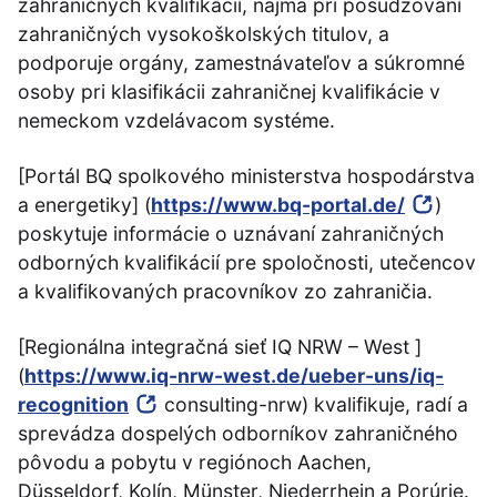
zahraničných kvalifikácií, najmä pri posudzovaní
zahraničných vysokoškolských titulov, a
podporuje orgány, zamestnávateľov a súkromné
osoby pri klasifikácii zahraničnej kvalifikácie v
nemeckom vzdelávacom systéme.
[Portál BQ spolkového ministerstva hospodárstva
a energetiky] (
https://www.bq-portal.de/
)
poskytuje informácie o uznávaní zahraničných
odborných kvalifikácií pre spoločnosti, utečencov
a kvalifikovaných pracovníkov zo zahraničia.
[Regionálna integračná sieť IQ NRW – West ]
(
https://www.iq-nrw-west.de/ueber-uns/iq-
recognition
consulting-nrw) kvalifikuje, radí a
sprevádza dospelých odborníkov zahraničného
pôvodu a pobytu v regiónoch Aachen,
Düsseldorf, Kolín, Münster, Niederrhein a Porúrie.