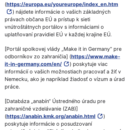
(
https://europa.eu/youreurope/index_en.htm
) nájdete informácie o vašich základných
právach občana EÚ a prístup k sieti
vnútroštátnych portálov s informáciami o
uplatňovaní pravidiel EÚ v každej krajine EÚ.
[Portál spolkovej vlády „Make it in Germany“ pre
odborníkov zo zahraničia] (
https://www.make-
it-in-germany.com/en/
) poskytuje viac
informácií o vašich možnostiach pracovať a žiť v
Nemecku, ako je napríklad žiadosť o vízum a úrad
práce.
[Databáza „anabín“ Ústredného úradu pre
zahraničné vzdelávanie (ZAB)]
(
https://anabin.kmk.org/anabin.html
)
poskytuje informácie o posudzovaní