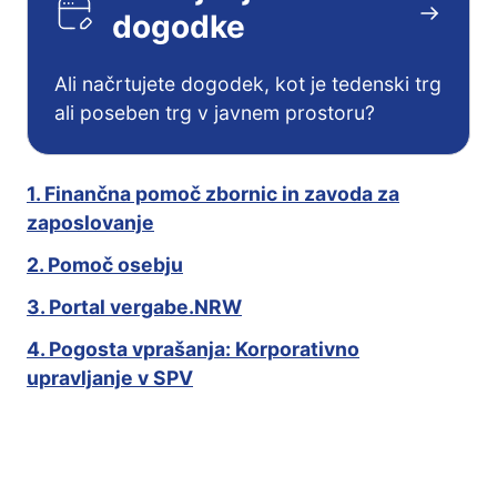
dogodke
Ali načrtujete dogodek, kot je tedenski trg
ali poseben trg v javnem prostoru?
1. Finančna pomoč zbornic in zavoda za
zaposlovanje
2. Pomoč osebju
3. Portal vergabe.NRW
4. Pogosta vprašanja: Korporativno
upravljanje v SPV