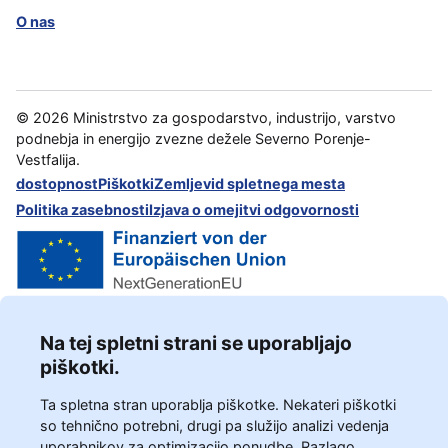
O nas
©
2026
Ministrstvo za gospodarstvo, industrijo, varstvo
podnebja in energijo zvezne dežele Severno Porenje-
Vestfalija.
dostopnost
Piškotki
Zemljevid spletnega mesta
Politika zasebnosti
Izjava o omejitvi odgovornosti
Na tej spletni strani se uporabljajo
piškotki.
Ta spletna stran uporablja piškotke. Nekateri piškotki
so tehnično potrebni, drugi pa služijo analizi vedenja
uporabnikov za optimizacijo ponudbe. Razlago