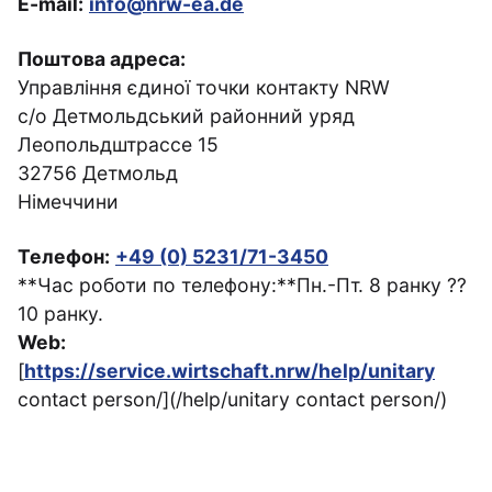
E-mail:
info@nrw-ea.de
Поштова адреса:
Управління єдиної точки контакту NRW
c/o Детмольдський районний уряд
Леопольдштрассе 15
32756 Детмольд
Німеччини
Телефон:
+49 (0) 5231/71-3450
**Час роботи по телефону:**Пн.-Пт. 8 ранку ⁇
10 ранку.
Web:
[
https://service.wirtschaft.nrw/help/unitary
contact person/](/help/unitary contact person/)