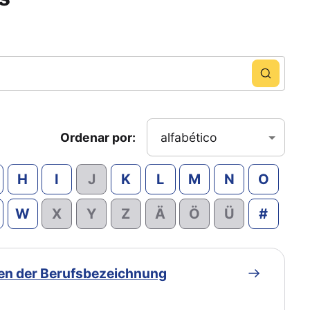
Ordenar por:
alfabético
H
I
J
K
L
M
N
O
W
X
Y
Z
Ä
Ö
Ü
#
ren der Berufsbezeichnung