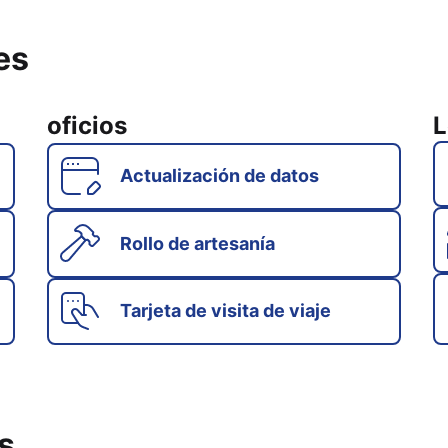
es
oficios
L
Actualización de datos
Rollo de artesanía
Tarjeta de visita de viaje
s