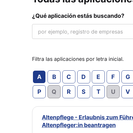
¿Qué aplicación estás buscando?
Filtra las aplicaciones por letra inicial.
A
B
C
D
E
F
G
P
Q
R
S
T
U
V
Altenpflege - Erlaubnis zum Füh
Altenpfleger:in beantragen