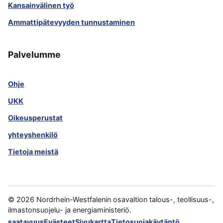
Kansainvälinen työ
Ammattipätevyyden tunnustaminen
Palvelumme
Ohje
UKK
Oikeusperustat
yhteyshenkilö
Tietoja meistä
©
2026
Nordrhein-Westfalenin osavaltion talous-, teollisuus-,
ilmastonsuojelu- ja energiaministeriö.
saatavuus
Evästeet
Sivukartta
Tietosuojakäytäntö