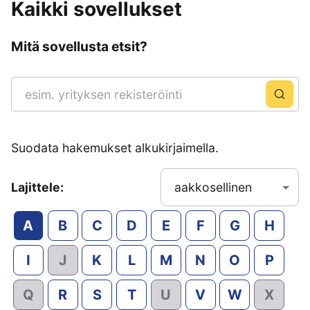
Kaikki sovellukset
Mitä sovellusta etsit?
Suodata hakemukset alkukirjaimella.
Lajittele:
aakkosellinen
A
B
C
D
E
F
G
H
I
J
K
L
M
N
O
P
Q
R
S
T
U
V
W
X