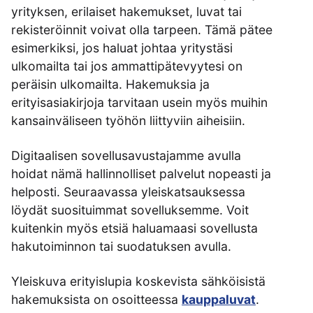
yrityksen, erilaiset hakemukset, luvat tai
rekisteröinnit voivat olla tarpeen. Tämä pätee
esimerkiksi, jos haluat johtaa yritystäsi
ulkomailta tai jos ammattipätevyytesi on
peräisin ulkomailta. Hakemuksia ja
erityisasiakirjoja tarvitaan usein myös muihin
kansainväliseen työhön liittyviin aiheisiin.
Digitaalisen sovellusavustajamme avulla
hoidat nämä hallinnolliset palvelut nopeasti ja
helposti. Seuraavassa yleiskatsauksessa
löydät suosituimmat sovelluksemme. Voit
kuitenkin myös etsiä haluamaasi sovellusta
hakutoiminnon tai suodatuksen avulla.
Yleiskuva erityislupia koskevista sähköisistä
hakemuksista on osoitteessa
kauppaluvat
.