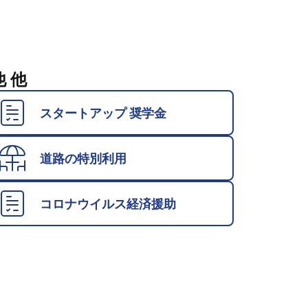
他 他
スタートアップ 奨学金
道路の特別利用
コロナウイルス経済援助