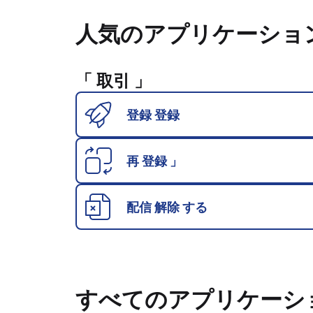
人気のアプリケーショ
「 取引 」
登録 登録
再 登録 」
配信 解除 する
すべてのアプリケーシ