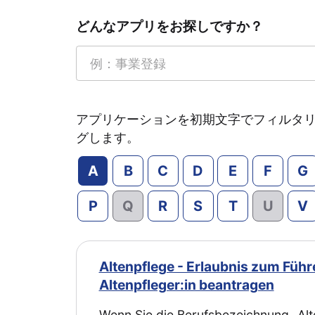
どんなアプリをお探しですか？
アプリケーションを初期文字でフィルタ
グします。
A
B
C
D
E
F
G
P
Q
R
S
T
U
V
Altenpflege - Erlaubnis zum Füh
Altenpfleger:in beantragen
Wenn Sie die Berufsbezeichnung „Alte