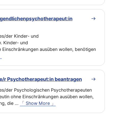
ugendlichenpsychotherapeut:in
es/der Kinder- und
. Kinder- und
 Einschränkungen ausüben wollen, benötigen
」
e/r Psychotherapeut:in beantragen
des/der Psychologischen Psychotherapeuten
utin ohne Einschränkungen ausüben wollen,
ng, die
...
「 Show More 」