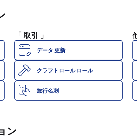
ン
「 取引 」
データ 更新
クラフトロール ロール
旅行名刺
ョン