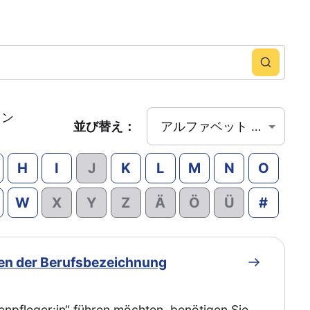
リン
並び替え：
アルファベット の アルファベット
H
I
J
K
L
M
N
O
W
X
Y
Z
Ä
Ö
Ü
#
ren der Berufsbezeichnung
npfleger:in“ führen möchten, benötigen Sie