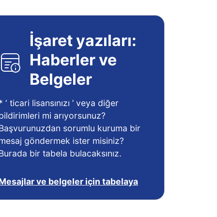
İşaret yazıları:
Haberler ve
Belgeler
* ‘ ticari lisansınızı ’ veya diğer
bildirimleri mi arıyorsunuz?
Başvurunuzdan sorumlu kuruma bir
mesaj göndermek ister misiniz?
Burada bir tabela bulacaksınız.
Mesajlar ve belgeler için tabelaya