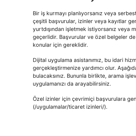
Bir iş kurmayı planlıyorsanız veya serbest
çeşitli başvurular, izinler veya kayıtlar gere
yurtdışından işletmek istiyorsanız veya me
geçerlidir. Başvurular ve özel belgeler de g
konular için gereklidir.
Dijital uygulama asistanımız, bu idari hizme
gerçekleştirmenize yardımcı olur. Aşağıd
bulacaksınız. Bununla birlikte, arama işlev
uygulamanızı da arayabilirsiniz.
Özel izinler için çevrimiçi başvurulara gene
(/uygulamalar/ticaret izinleri/).