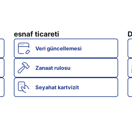
esnaf ticareti
D
Veri güncellemesi
Zanaat rulosu
Seyahat kartvizit