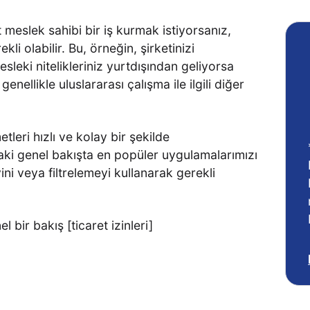
 meslek sahibi bir iş kurmak istiyorsanız,
kli olabilir. Bu, örneğin, şirketinizi
sleki nitelikleriniz yurtdışından geliyorsa
enellikle uluslararası çalışma ile ilgili diğer
tleri hızlı ve kolay bir şekilde
aki genel bakışta en popüler uygulamalarımızı
ini veya filtrelemeyi kullanarak gerekli
l bir bakış [ticaret izinleri]