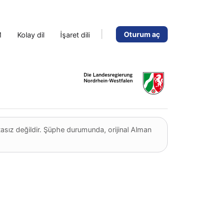
Oturum aç
M
Kolay dil
İşaret dili
tasız değildir. Şüphe durumunda, orijinal Alman