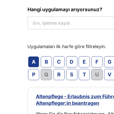
Hangi uygulamayı arıyorsunuz?
Uygulamaları ilk harfe göre filtreleyin.
A
B
C
D
E
F
G
P
Q
R
S
T
U
V
Altenpflege - Erlaubnis zum Füh
Altenpfleger:in beantragen
Wenn Sie die Berufsbezeichnung „Alte