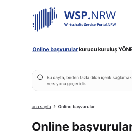
Online başvurular
kurucu kuruluş
YÖNE
Bu sayfa, birden fazla dilde içerik sağlamak
versiyonu geçerlidir.
ana sayfa
Online başvurular
Online başvurula