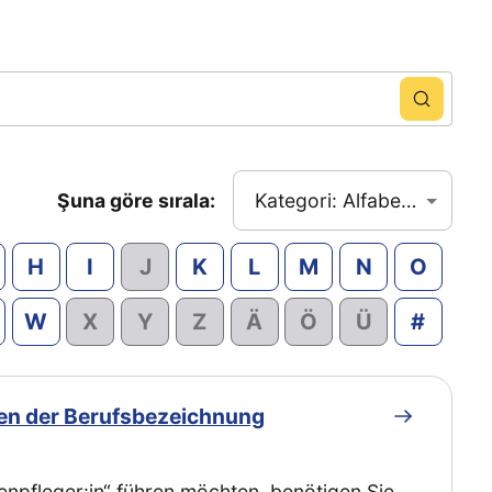
Şuna göre sırala:
Kategori: Alfabetik sıraya göre
H
I
J
K
L
M
N
O
W
X
Y
Z
Ä
Ö
Ü
#
ren der Berufsbezeichnung
npfleger:in“ führen möchten, benötigen Sie