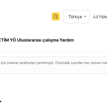
Türkçe
İLETİŞİ
TİM YÖ
Uluslararası çalışma
Yardım
 için makine tarafından çevrilmiştir. Otomatik çeviriler her zaman ha
r