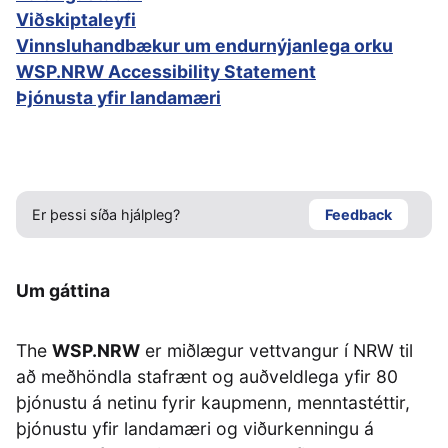
Viðskiptaleyfi
Vinnsluhandbækur um endurnýjanlega orku
WSP.NRW Accessibility Statement
Þjónusta yfir landamæri
Er þessi síða hjálpleg?
Feedback
Um gáttina
The
WSP.NRW
er miðlægur vettvangur í NRW til
að meðhöndla stafrænt og auðveldlega yfir 80
þjónustu á netinu fyrir kaupmenn, menntastéttir,
þjónustu yfir landamæri og viðurkenningu á