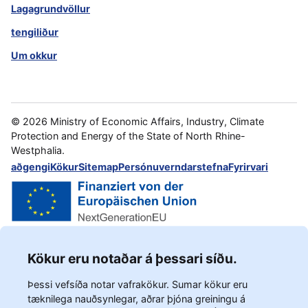
Lagagrundvöllur
tengiliður
Um okkur
©
2026
Ministry of Economic Affairs, Industry, Climate
Protection and Energy of the State of North Rhine-
Westphalia.
aðgengi
Kökur
Sitemap
Persónuverndarstefna
Fyrirvari
Kökur eru notaðar á þessari síðu.
Þessi vefsíða notar vafrakökur. Sumar kökur eru
tæknilega nauðsynlegar, aðrar þjóna greiningu á