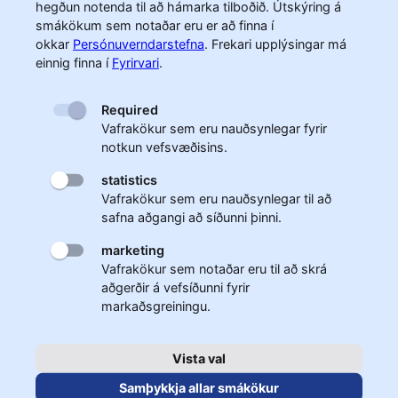
hegðun notenda til að hámarka tilboðið. Útskýring á
smákökum sem notaðar eru er að finna í
okkar
Persónuverndarstefna
.
Frekari upplýsingar má
einnig finna í
Fyrirvari
.
Required
Vafrakökur sem eru nauðsynlegar fyrir
notkun vefsvæðisins.
statistics
Vafrakökur sem eru nauðsynlegar til að
safna aðgangi að síðunni þinni.
marketing
Vafrakökur sem notaðar eru til að skrá
aðgerðir á vefsíðunni fyrir
markaðsgreiningu.
Vista val
Samþykkja allar smákökur