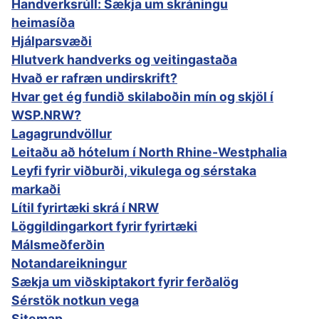
Handverksrúll: Sækja um skráningu
heimasíða
Hjálparsvæði
Hlutverk handverks og veitingastaða
Hvað er rafræn undirskrift?
Hvar get ég fundið skilaboðin mín og skjöl í
WSP.NRW?
Lagagrundvöllur
Leitaðu að hótelum í North Rhine-Westphalia
Leyfi fyrir viðburði, vikulega og sérstaka
markaði
Lítil fyrirtæki skrá í NRW
Löggildingarkort fyrir fyrirtæki
Málsmeðferðin
Notandareikningur
Sækja um viðskiptakort fyrir ferðalög
Sérstök notkun vega
Sitemap