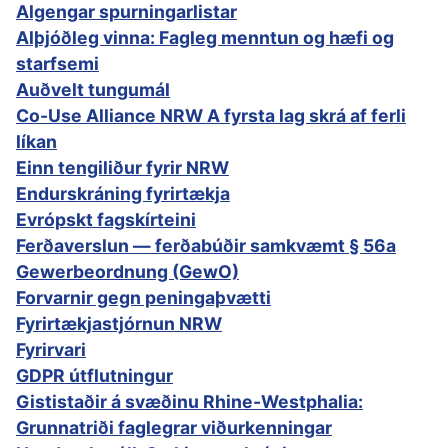
Algengar spurningarlistar
Alþjóðleg vinna: Fagleg menntun og hæfi og
starfsemi
Auðvelt tungumál
Co-Use Alliance NRW A fyrsta lag skrá af ferli
líkan
Einn tengiliður fyrir NRW
Endurskráning fyrirtækja
Evrópskt fagskírteini
Ferðaverslun — ferðabúðir samkvæmt § 56a
Gewerbeordnung (GewO)
Forvarnir gegn peningaþvætti
Fyrirtækjastjórnun NRW
Fyrirvari
GDPR útflutningur
Gististaðir á svæðinu Rhine-Westphalia:
Grunnatriði faglegrar viðurkenningar