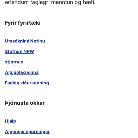
erlendum faglegri menntun og hæfi.
Fyrir fyrirtæki
Umsóknir á Netinu
Stofnun NRW
stjórnun
Alþjóðleg vinna
Fagleg viðurkenning
Þjónusta okkar
Hjálp
Algengar spurningar