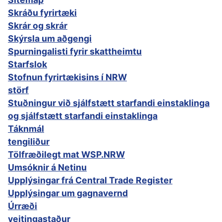
Skráðu fyrirtæki
Skrár og skrár
Skýrsla um aðgengi
Spurningalisti fyrir skattheimtu
Starfslok
Stofnun fyrirtækisins í NRW
störf
Stuðningur við sjálfstætt starfandi einstaklinga
og sjálfstætt starfandi einstaklinga
Táknmál
tengiliður
Tölfræðilegt mat WSP.NRW
Umsóknir á Netinu
Upplýsingar frá Central Trade Register
Upplýsingar um gagnavernd
Úrræði
veitingastaður