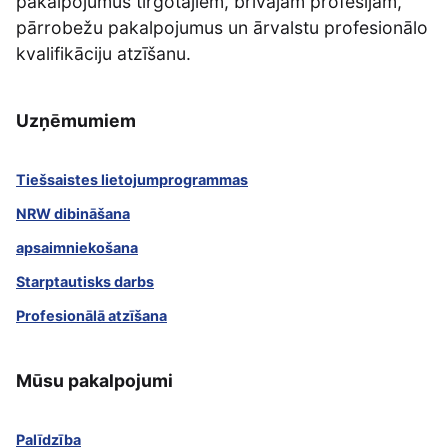
pakalpojumus tirgotājiem, brīvajām profesijām,
pārrobežu pakalpojumus un ārvalstu profesionālo
kvalifikāciju atzīšanu.
Uzņēmumiem
Tiešsaistes lietojumprogrammas
NRW dibināšana
apsaimniekošana
Starptautisks darbs
Profesionālā atzīšana
Mūsu pakalpojumi
Palīdzība