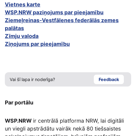
Vietnes karte
WSP.NRW paziņojums par pieejamību
Ziemeļreinas-Vestfālenes federālās zemes
palātas
Zīmju valoda
Ziņojums par pieejamību
Vai šī lapa ir noderīga?
Feedback
Par portālu
WSP.NRW
ir centrālā platforma NRW, lai digitāli
un viegli apstrādātu vairāk nekā 80 tiešsaistes