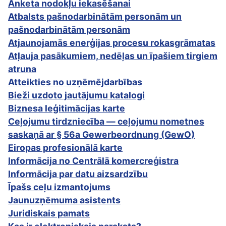
Anketa nodokļu iekasēšanai
Atbalsts pašnodarbinātām personām un
pašnodarbinātām personām
Atjaunojamās enerģijas procesu rokasgrāmatas
Atļauja pasākumiem, nedēļas un īpašiem tirgiem
atruna
Atteikties no uzņēmējdarbības
Bieži uzdoto jautājumu katalogi
Biznesa leģitimācijas karte
Ceļojumu tirdzniecība — ceļojumu nometnes
saskaņā ar § 56a Gewerbeordnung (GewO)
Eiropas profesionālā karte
Informācija no Centrālā komercreģistra
Informācija par datu aizsardzību
Īpašs ceļu izmantojums
Jaunuzņēmuma asistents
Juridiskais pamats