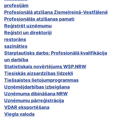
profesijām
Profesionālā atzīšana Ziemeļreinā-Vestfālenē
Profesionālās atzīšanas pamati
Reģistrēt uzņēmumu
Reģistri un direktoriji
restorāns
sazināties
Starptautisks darbs: Profesionālā kvalifikācija
un darbība
Statistiskais novērtējums WSP.NRW
Tiesiskās aizsardzības līdzekļi
Tiešsaistes lietojumprogrammas
Uzņēmējdarbības izbeigšana
Uzņēmuma dibināšana NRW
Uzņēmumu pārreģistrācija
VDAR eksportēšana
Viegla valoda