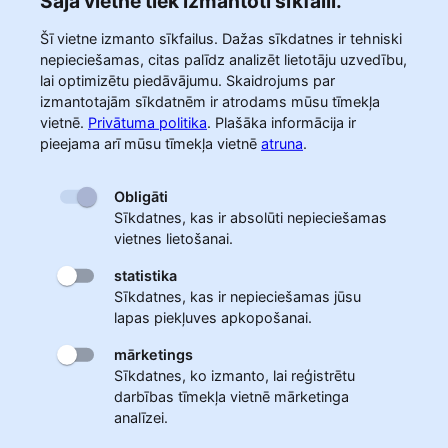
Šajā vietnē tiek izmantoti sīkfaili.
Šī vietne izmanto sīkfailus. Dažas sīkdatnes ir tehniski
nepieciešamas, citas palīdz analizēt lietotāju uzvedību,
lai optimizētu piedāvājumu. Skaidrojums par
izmantotajām sīkdatnēm ir atrodams mūsu tīmekļa
vietnē.
Privātuma politika
.
Plašāka informācija ir
pieejama arī mūsu tīmekļa vietnē
atruna
.
Obligāti
Sīkdatnes, kas ir absolūti nepieciešamas
vietnes lietošanai.
statistika
Sīkdatnes, kas ir nepieciešamas jūsu
lapas piekļuves apkopošanai.
mārketings
Sīkdatnes, ko izmanto, lai reģistrētu
darbības tīmekļa vietnē mārketinga
analīzei.