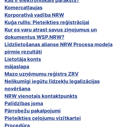
Kas ir elektroniskais paraksts?
Komercatļaujas
Korporatīvā vadība NRW
Kuģa rullis: Pieteikties reģistrācijai
Kur es varu atrast savus ziņojumus un
dokumentus WSP.NRW?
Līdzlietošanas alianse NRW Procesa modeļa
pirmie rezultāti
Lietotāja konts
mājaslapa
Mazo uzņēmumu reģistrs ZRV
Nelikumīgi iegūtu līdzekļu legalizācijas
novēršana
NRW vienotais kontaktpunkts
Palīdzības joma
Pārrobežu pakalpojumi
Pieteikties ceļojumu vizītkartei
Procedūra