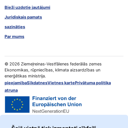
Bieži uzdotie jautājumi
Juridiskais pamats
sazināties
Par mums
©
2026
Ziemeļreinas-Vestfālenes federālās zemes
Ekonomikas, rūpniecības, klimata aizsardzības un
enerģētikas ministrija.
pieejamība
Sīkdatnes
Vietnes karte
Privātuma politika
atruna